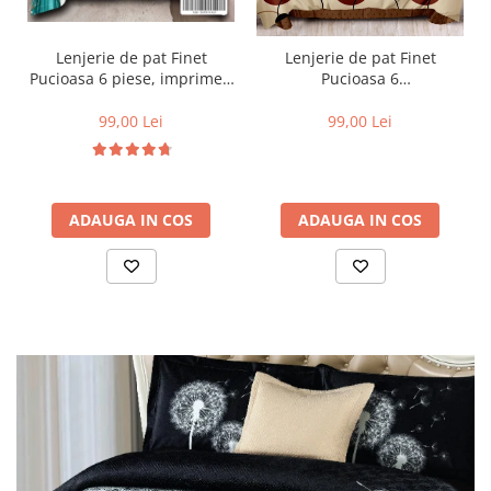
Lenjerie de pat Finet
Lenjerie de pat Finet
Pucioasa 6 piese, imprimeu
Pucioasa 6
valuri in nuante de turcoaz,
piese,Crem/Maro,cu Cercuri
alb și auriu-R619
si buline-R369
99,00 Lei
99,00 Lei
ADAUGA IN COS
ADAUGA IN COS