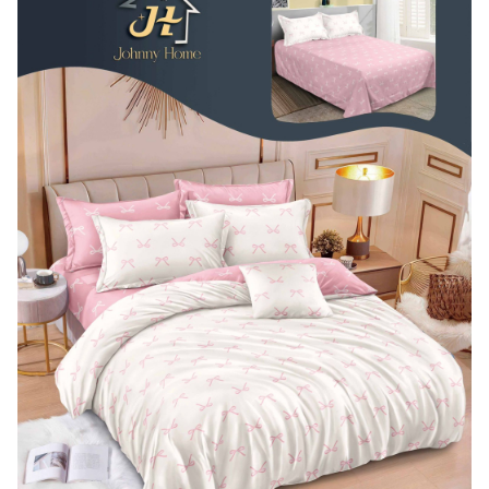
Lenjerii de pat Bumbac 100%
Lenjerii de pat Bumbac Poplin
Lenjerii de pat Catifea
Lenjerii de pat Damasc
Lenjerii de pat Finet + 2 Draperii
Lenjerii de pat Finet cu PLIURI
Lenjerii de pat finet Home
Lenjerii de pat Saten 4 piese cu
elastic