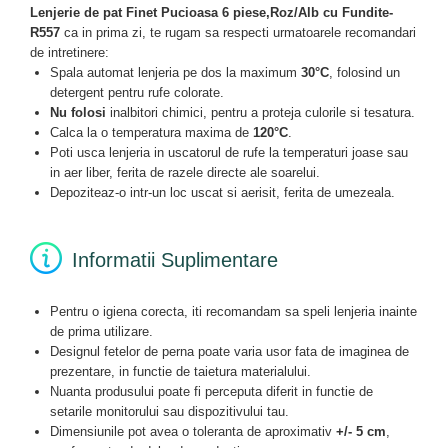
Lenjerie de pat Finet Pucioasa 6 piese,Roz/Alb cu Fundite-
R557
ca in prima zi, te rugam sa respecti urmatoarele recomandari
de intretinere:
Spala automat lenjeria pe dos la maximum
30°C
, folosind un
detergent pentru rufe colorate.
Nu folosi
inalbitori chimici, pentru a proteja culorile si tesatura.
Calca la o temperatura maxima de
120°C
.
Poti usca lenjeria in uscatorul de rufe la temperaturi joase sau
in aer liber, ferita de razele directe ale soarelui.
Depoziteaz-o intr-un loc uscat si aerisit, ferita de umezeala.
Informatii Suplimentare
Pentru o igiena corecta, iti recomandam sa speli lenjeria inainte
de prima utilizare.
Designul fetelor de perna poate varia usor fata de imaginea de
prezentare, in functie de taietura materialului.
Nuanta produsului poate fi perceputa diferit in functie de
setarile monitorului sau dispozitivului tau.
Dimensiunile pot avea o toleranta de aproximativ
+/- 5 cm
,