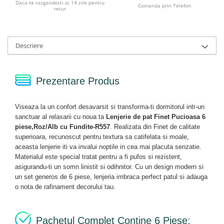
Daca te razgandesti ai 14 zile pentru
Comanda prin Telefon
retur
Descriere
Prezentare Produs
Viseaza la un confort desavarsit si transforma-ti dormitorul intr-un
sanctuar al relaxarii cu noua ta
Lenjerie de pat Finet Pucioasa 6
piese,Roz/Alb cu Fundite-R557
. Realizata din Finet de calitate
superioara, recunoscut pentru textura sa catifelata si moale,
aceasta lenjerie iti va invalui noptile in cea mai placuta senzatie.
Materialul este special tratat pentru a fi pufos si rezistent,
asigurandu-ti un somn linistit si odihnitor. Cu un design modern si
un set generos de 6 piese, lenjeria imbraca perfect patul si adauga
o nota de rafinament decorului tau.
Pachetul Complet Contine 6 Piese: