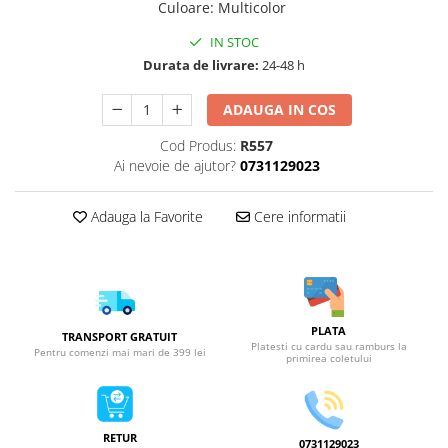
Culoare
:
Multicolor
IN STOC
Durata de livrare:
24-48 h
ADAUGA IN COS
Cod Produs:
R557
Ai nevoie de ajutor?
0731129023
Adauga la Favorite
Cere informatii
PLATA
TRANSPORT GRATUIT
Platesti cu cardu sau ramburs la
Pentru comenzi mai mari de 399 lei
primirea coletului
RETUR
0731129023