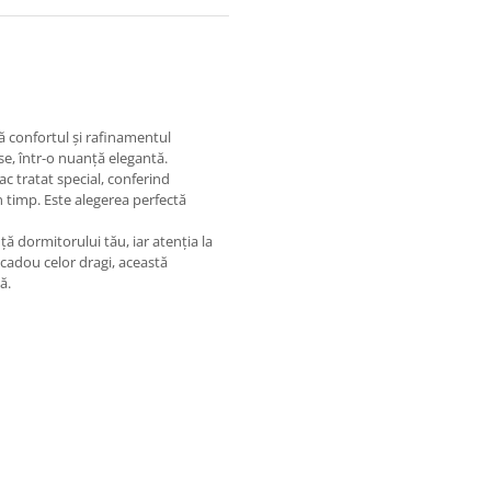
 confortul și rafinamentul
ese, într-o nuanță elegantă.
c tratat special, conferind
n timp. Este alegerea perfectă
ă dormitorului tău, iar atenția la
 cadou celor dragi, această
ă.