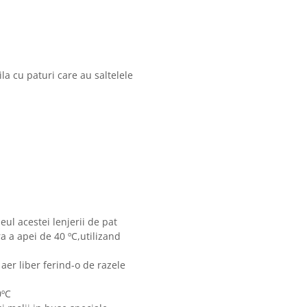
la cu paturi care au saltelele
eul acestei lenjerii de pat
 a apei de 40 ºC,utilizand
 aer liber ferind-o de razele
0ºC