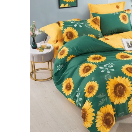
Lenjerii de pat Bumbac 100%
Lenjerii de pat Bumbac Poplin
Lenjerii de pat Catifea
Lenjerii de pat Damasc
Lenjerii de pat Finet + 2 Draperii
Lenjerii de pat Finet cu PLIURI
Lenjerii de pat finet Home
Lenjerii de pat Saten 4 piese cu
elastic