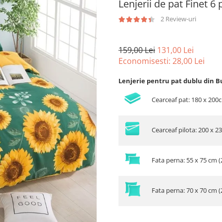
Lenjerii de pat Finet 6
2 Review-uri
159,00 Lei
131,00 Lei
Economisesti:
28,00
Lei
Lenjerie pentru pat dublu din B
Cearceaf pat: 180 x 200
Cearceaf pilota: 200 x 2
Fata perna: 55 x 75 cm (
Fata perna: 70 x 70 cm (