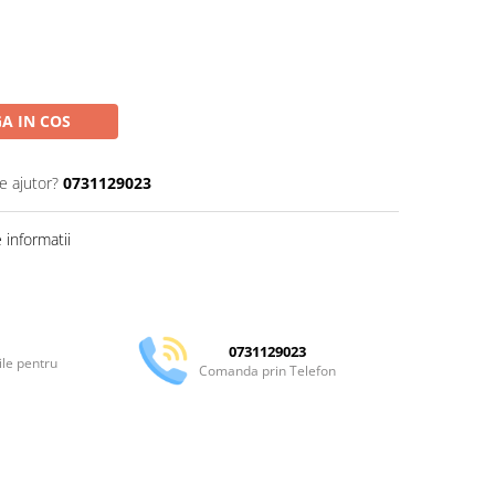
A IN COS
e ajutor?
0731129023
informatii
Distribuie
pe
Facebook
0731129023
ile pentru
Comanda prin Telefon