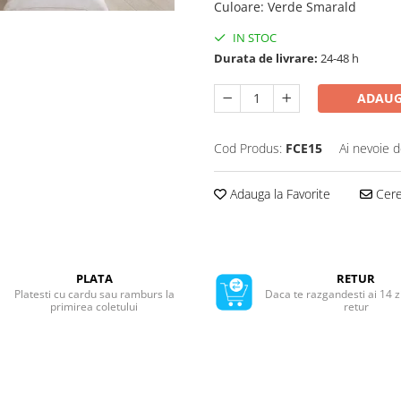
Culoare
:
Verde Smarald
IN STOC
Durata de livrare:
24-48 h
ADAUG
Cod Produs:
FCE15
Ai nevoie d
Adauga la Favorite
Cere 
PLATA
RETUR
Platesti cu cardu sau ramburs la
Daca te razgandesti ai 14 z
primirea coletului
retur