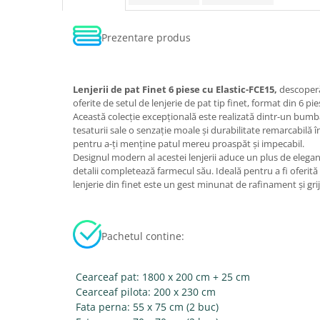
Prezentare produs
Lenjerii de pat Finet 6 piese cu Elastic-FCE15,
descoperă
oferite de setul de lenjerie de pat tip finet, format din 6 pi
Această colecție excepțională este realizată dintr-un bumba
tesaturii sale o senzație moale și durabilitate remarcabilă î
pentru a-ți menține patul mereu proaspăt și impecabil.
Designul modern al acestei lenjerii aduce un plus de eleganț
detalii completează farmecul său. Ideală pentru a fi oferită
lenjerie din finet este un gest minunat de rafinament și grij
Pachetul contine:
Cearceaf pat: 1800 x 200 cm + 25 cm
Cearceaf pilota: 200 x 230 cm
Fata perna: 55 x 75 cm (2 buc)