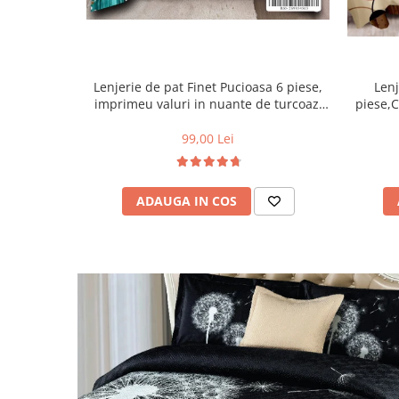
Lenjerie de pat Finet Pucioasa 6 piese,
Lenj
imprimeu valuri in nuante de turcoaz,
piese,C
alb și auriu-R619
99,00 Lei
ADAUGA IN COS