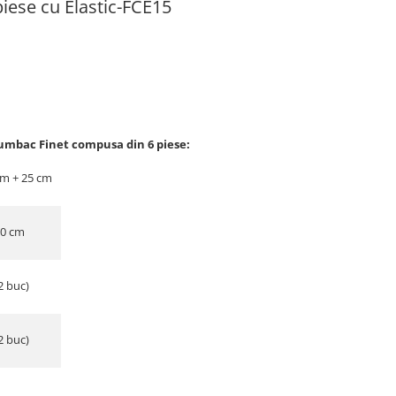
 piese cu Elastic-FCE15
umbac Finet compusa din 6 piese:
cm + 25 cm
30 cm
2 buc)
2 buc)