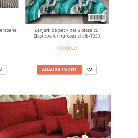
Persoane,
Lenjerii de pat Finet 6 piese cu
Lenjer
Elastic,valuri turcoaz si alb-T330
piese,Bleu
109,00 Lei
ADAUGA IN COS
AD