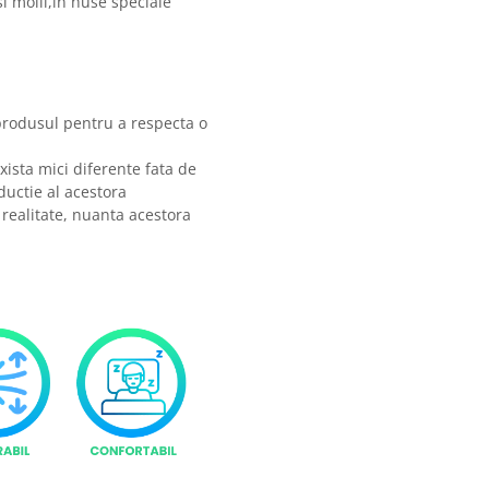
i molii,in huse speciale
produsul pentru a respecta o
xista mici diferente fata de
ductie al acestora
 realitate, nuanta acestora