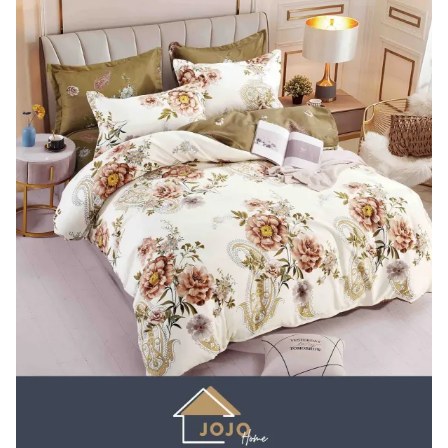
Lenjerii de pat Bumbac 100%
Lenjerii de pat Bumbac Poplin
Lenjerii de pat Catifea
Lenjerii de pat Damasc
Lenjerii de pat Finet + 2 Draperii
Lenjerii de pat Finet cu PLIURI
Lenjerii de pat finet Home
Lenjerii de pat Saten 4 piese cu
elastic