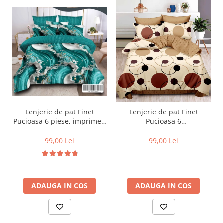
Lenjerie de pat Finet
Lenjerie de pat Finet
Pucioasa 6 piese, imprimeu
Pucioasa 6
valuri in nuante de turcoaz,
piese,Crem/Maro,cu Cercuri
alb și auriu-R619
si buline-R369
99,00 Lei
99,00 Lei
ADAUGA IN COS
ADAUGA IN COS