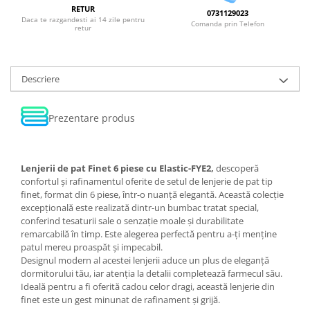
RETUR
0731129023
Daca te razgandesti ai 14 zile pentru
Comanda prin Telefon
retur
Descriere
Prezentare produs
Lenjerii de pat Finet 6 piese cu Elastic-FYE2,
descoperă
confortul și rafinamentul oferite de setul de lenjerie de pat tip
finet, format din 6 piese, într-o nuanță elegantă. Această colecție
excepțională este realizată dintr-un bumbac tratat special,
conferind tesaturii sale o senzație moale și durabilitate
remarcabilă în timp. Este alegerea perfectă pentru a-ți menține
patul mereu proaspăt și impecabil.
Designul modern al acestei lenjerii aduce un plus de eleganță
dormitorului tău, iar atenția la detalii completează farmecul său.
Ideală pentru a fi oferită cadou celor dragi, această lenjerie din
finet este un gest minunat de rafinament și grijă.