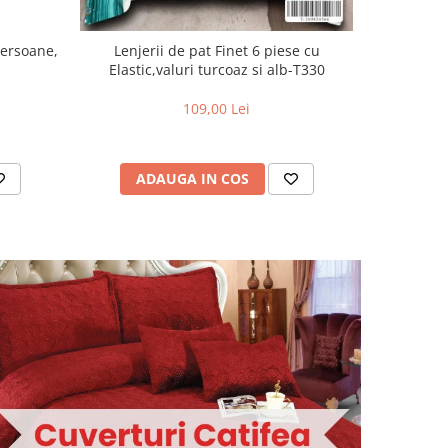
Persoane,
Lenjerii de pat Finet 6 piese cu
Lenjer
Elastic,valuri turcoaz si alb-T330
piese,Bleu
109,00 Lei
ADAUGA IN COS
AD