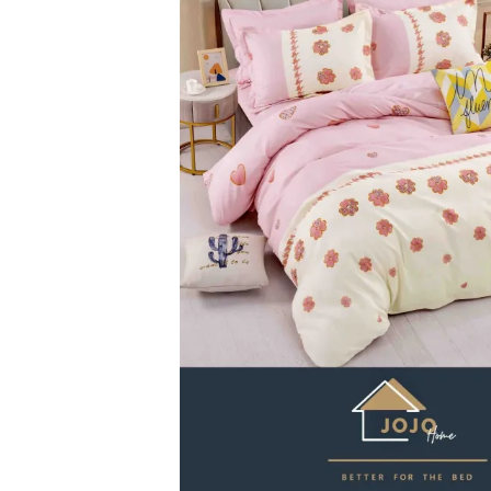
Lenjerii de pat Bumbac 100%
Lenjerii de pat Bumbac Poplin
Lenjerii de pat Catifea
Lenjerii de pat Damasc
Lenjerii de pat Finet + 2 Draperii
Lenjerii de pat Finet cu PLIURI
Lenjerii de pat finet Home
Lenjerii de pat Saten 4 piese cu
elastic