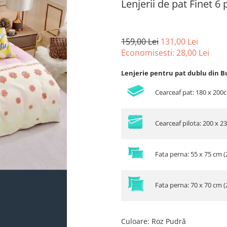
Lenjerii de pat Finet 6
159,00 Lei
131,00 Lei
Economisesti:
28,00
Lei
Lenjerie pentru pat dublu din B
Cearceaf pat: 180 x 200
Cearceaf pilota: 200 x 2
Fata perna: 55 x 75 cm (
Fata perna: 70 x 70 cm (
Culoare
:
Roz Pudră