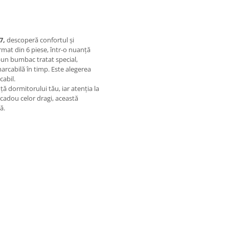
7,
descoperă confortul și
ormat din 6 piese, într-o nuanță
r-un bumbac tratat special,
marcabilă în timp. Este alegerea
cabil.
ă dormitorului tău, iar atenția la
 cadou celor dragi, această
ă.