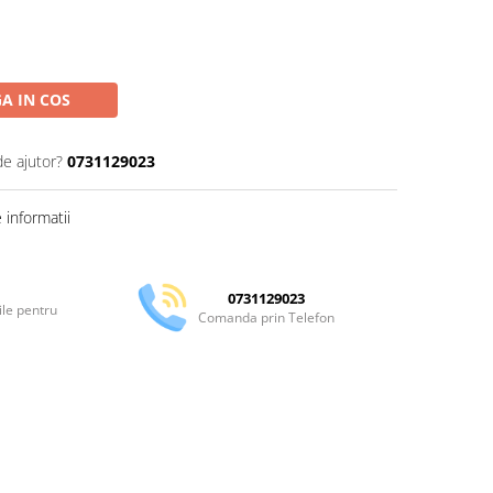
A IN COS
de ajutor?
0731129023
informatii
0731129023
ile pentru
Comanda prin Telefon