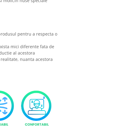
i molii,in huse speciale
produsul pentru a respecta o
xista mici diferente fata de
ductie al acestora
 realitate, nuanta acestora