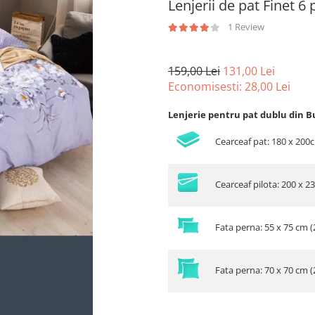
Lenjerii de pat Finet 6
1 Review
159,00 Lei
131,00 Lei
Economisesti:
28,00
Lei
Lenjerie pentru pat dublu din B
Cearceaf pat: 180 x 200
Cearceaf pilota: 200 x 2
Fata perna: 55 x 75 cm (
Fata perna: 70 x 70 cm (