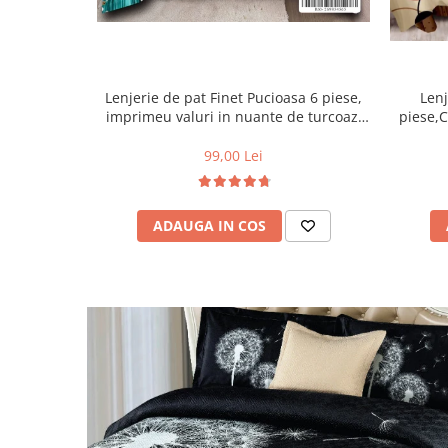
Lenjerie de pat Finet Pucioasa 6 piese,
Lenj
imprimeu valuri in nuante de turcoaz,
piese,C
alb și auriu-R619
99,00 Lei
ADAUGA IN COS