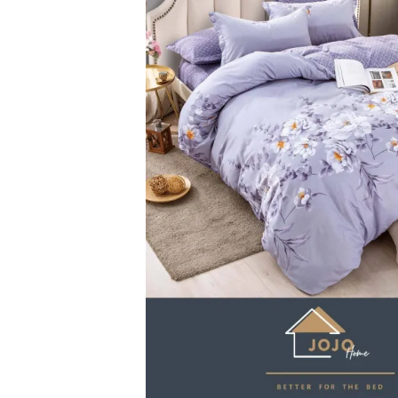
Lenjerii de pat Bumbac 100%
Lenjerii de pat Bumbac Poplin
Lenjerii de pat Catifea
Lenjerii de pat Damasc
Lenjerii de pat Finet + 2 Draperii
Lenjerii de pat Finet cu PLIURI
Lenjerii de pat finet Home
Lenjerii de pat Saten 4 piese cu
elastic