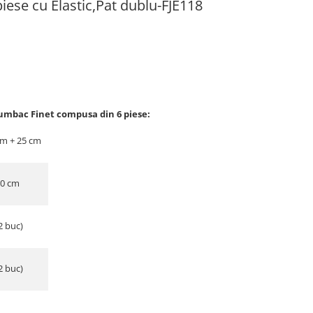
 piese cu Elastic,Pat dublu-FJE118
umbac Finet compusa din 6 piese:
cm + 25 cm
30 cm
2 buc)
2 buc)