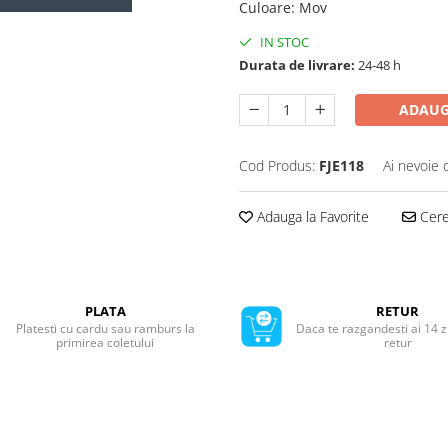
Culoare
:
Mov
IN STOC
Durata de livrare:
24-48 h
ADAUG
Cod Produs:
FJE118
Ai nevoie 
Adauga la Favorite
Cere 
PLATA
RETUR
Platesti cu cardu sau ramburs la
Daca te razgandesti ai 14 z
primirea coletului
retur