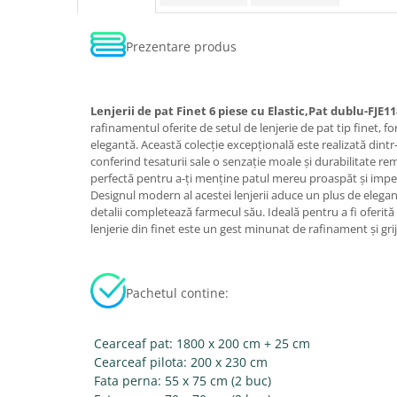
Prezentare produs
Lenjerii de pat Finet 6 piese cu Elastic,Pat dublu-FJE11
rafinamentul oferite de setul de lenjerie de pat tip finet, f
elegantă. Această colecție excepțională este realizată dint
conferind tesaturii sale o senzație moale și durabilitate re
perfectă pentru a-ți menține patul mereu proaspăt și impe
Designul modern al acestei lenjerii aduce un plus de eleganț
detalii completează farmecul său. Ideală pentru a fi oferită
lenjerie din finet este un gest minunat de rafinament și grij
Pachetul contine:
Cearceaf pat: 1800 x 200 cm + 25 cm
Cearceaf pilota: 200 x 230 cm
Fata perna: 55 x 75 cm (2 buc)