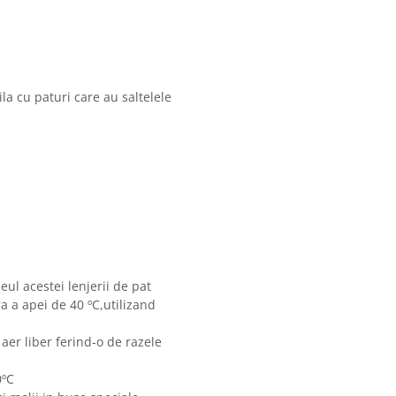
la cu paturi care au saltelele
eul acestei lenjerii de pat
 a apei de 40 ºC,utilizand
 aer liber ferind-o de razele
0ºC