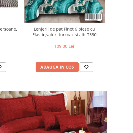
Persoane,
Lenjerii de pat Finet 6 piese cu
Lenjer
Elastic,valuri turcoaz si alb-T330
piese,Bleu
109,00 Lei
ADAUGA IN COS
AD