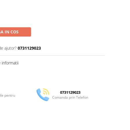
A IN COS
de ajutor?
0731129023
informatii
Distribuie
pe
Facebook
0731129023
ile pentru
Comanda prin Telefon