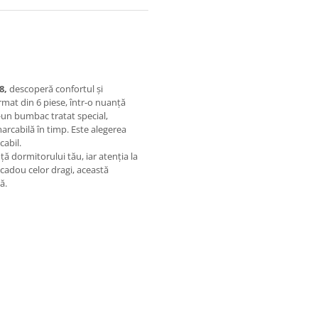
8,
descoperă confortul și
ormat din 6 piese, într-o nuanță
r-un bumbac tratat special,
marcabilă în timp. Este alegerea
cabil.
ă dormitorului tău, iar atenția la
 cadou celor dragi, această
ă.