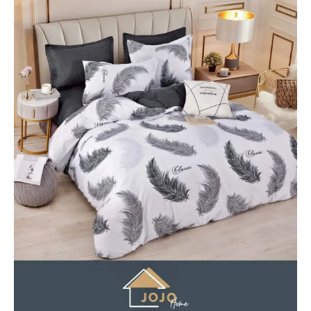
Lenjerii de pat Bumbac 100%
Lenjerii de pat Bumbac Poplin
Lenjerii de pat Catifea
Lenjerii de pat Damasc
Lenjerii de pat Finet + 2 Draperii
Lenjerii de pat Finet cu PLIURI
Lenjerii de pat finet Home
Lenjerii de pat Saten 4 piese cu
elastic