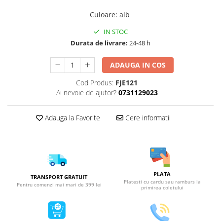
Culoare
:
alb
IN STOC
Durata de livrare:
24-48 h
ADAUGA IN COS
Cod Produs:
FJE121
Ai nevoie de ajutor?
0731129023
Adauga la Favorite
Cere informatii
PLATA
TRANSPORT GRATUIT
Platesti cu cardu sau ramburs la
Pentru comenzi mai mari de 399 lei
primirea coletului