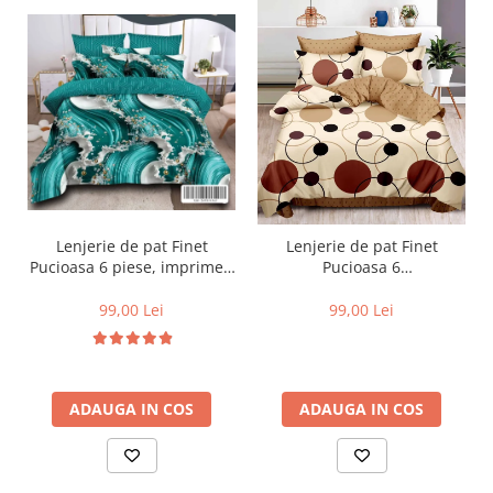
Lenjerie de pat Finet
Lenjerie de pat Finet
Pucioasa 6 piese, imprimeu
Pucioasa 6
valuri in nuante de turcoaz,
piese,Crem/Maro,cu Cercuri
alb și auriu-R619
si buline-R369
99,00 Lei
99,00 Lei
ADAUGA IN COS
ADAUGA IN COS