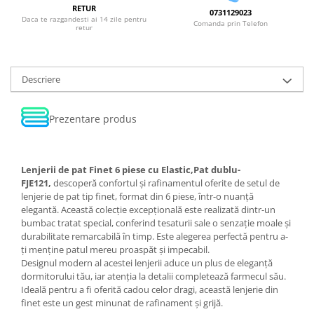
RETUR
0731129023
Daca te razgandesti ai 14 zile pentru
Comanda prin Telefon
retur
Descriere
Prezentare produs
Lenjerii de pat Finet 6 piese cu Elastic,Pat dublu-
FJE121,
descoperă confortul și rafinamentul oferite de setul de
lenjerie de pat tip finet, format din 6 piese, într-o nuanță
elegantă. Această colecție excepțională este realizată dintr-un
bumbac tratat special, conferind tesaturii sale o senzație moale și
durabilitate remarcabilă în timp. Este alegerea perfectă pentru a-
ți menține patul mereu proaspăt și impecabil.
Designul modern al acestei lenjerii aduce un plus de eleganță
dormitorului tău, iar atenția la detalii completează farmecul său.
Ideală pentru a fi oferită cadou celor dragi, această lenjerie din
finet este un gest minunat de rafinament și grijă.