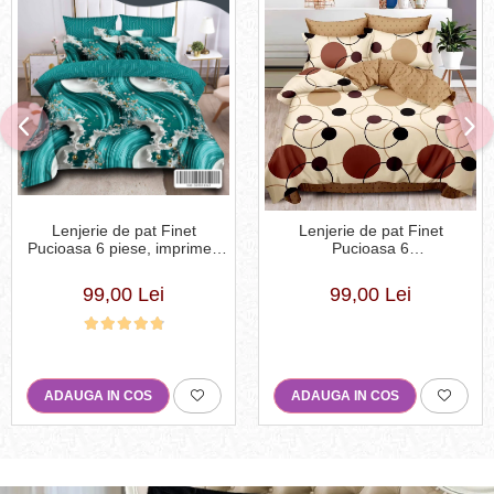
Lenjerie de pat Finet
Lenjerie de pat Finet
Pucioasa 6 piese, imprimeu
Pucioasa 6
valuri in nuante de turcoaz,
piese,Crem/Maro,cu Cercuri
alb și auriu-R619
si buline-R369
99,00 Lei
99,00 Lei
ADAUGA IN COS
ADAUGA IN COS