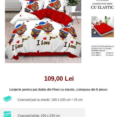
Lenjerii de pat Bumbac 100%
Lenjerii de pat Bumbac Poplin
Lenjerii de pat Catifea
Lenjerii de pat Damasc
Lenjerii de pat Finet + 2 Draperii
Lenjerii de pat Finet cu PLIURI
Lenjerii de pat finet Home
Lenjerii de pat Saten 4 piese cu
elastic
109,00 Lei
Lenjerie pentru pat dublu din Finet cu elastic, compusa din 6 piese:
Cearceaf pat cu elastic: 180 x 200 cm + 25 cm
Cearceaf pilota: 200 x 230 cm