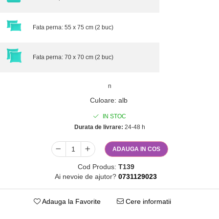
Fata perna: 55 x 75 cm (2 buc)
Fata perna: 70 x 70 cm (2 buc)
n
Culoare
:
alb
IN STOC
Durata de livrare:
24-48 h
ADAUGA IN COS
Cod Produs:
T139
Ai nevoie de ajutor?
0731129023
Adauga la Favorite
Cere informatii