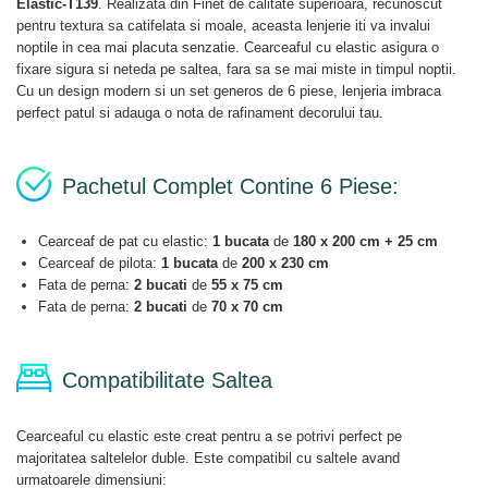
Elastic-T139
. Realizata din Finet de calitate superioara, recunoscut
pentru textura sa catifelata si moale, aceasta lenjerie iti va invalui
noptile in cea mai placuta senzatie. Cearceaful cu elastic asigura o
fixare sigura si neteda pe saltea, fara sa se mai miste in timpul noptii.
Cu un design modern si un set generos de 6 piese, lenjeria imbraca
perfect patul si adauga o nota de rafinament decorului tau.
Pachetul Complet Contine 6 Piese:
Cearceaf de pat cu elastic:
1 bucata
de
180 x 200 cm + 25 cm
Cearceaf de pilota:
1 bucata
de
200 x 230 cm
Fata de perna:
2 bucati
de
55 x 75 cm
Fata de perna:
2 bucati
de
70 x 70 cm
Compatibilitate Saltea
Cearceaful cu elastic este creat pentru a se potrivi perfect pe
majoritatea saltelelor duble. Este compatibil cu saltele avand
urmatoarele dimensiuni: