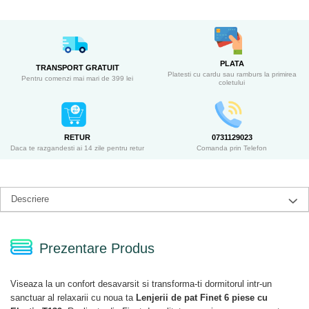
PLATA
TRANSPORT GRATUIT
Platesti cu cardu sau ramburs la primirea
Pentru comenzi mai mari de 399 lei
coletului
RETUR
0731129023
Daca te razgandesti ai 14 zile pentru retur
Comanda prin Telefon
Descriere
Prezentare Produs
Viseaza la un confort desavarsit si transforma-ti dormitorul intr-un
sanctuar al relaxarii cu noua ta
Lenjerii de pat Finet 6 piese cu