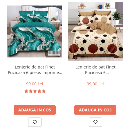
Lenjerie de pat Finet
Lenjerie de pat Finet
Pucioasa 6 piese, imprimeu
Pucioasa 6
valuri in nuante de turcoaz,
piese,Crem/Maro,cu Cercuri
alb și auriu-R619
si buline-R369
99,00 Lei
99,00 Lei
ADAUGA IN COS
ADAUGA IN COS