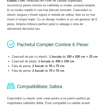
Elastic-T144
. Realizata din Finet de calitate superioara,
recunoscut pentru textura sa catifelata si moale, aceasta lenjerie
iti va invalui noptile in cea mai placuta senzatie. Cearceaful cu
elastic asigura o fixare sigura si neteda pe saltea, fara sa se mai
miste in timpul noptii. Cu un design modern si un set generos de 6
piese, lenjeria imbraca perfect patul si adauga o nota de
rafinament decorului tau.
Pachetul Complet Contine 6 Piese:
Cearceaf de pat cu elastic:
1 bucata
de
180 x 200 cm + 25 cm
Cearceaf de pilota:
1 bucata
de
200 x 230 cm
Fata de perna:
2 bucati
de
55 x 75 cm
Fata de perna:
2 bucati
de
70 x 70 cm
Compatibilitate Saltea
Cearceaful cu elastic este creat pentru a se potrivi perfect pe
majoritatea saltelelor duble. Este compatibil cu saltele avand