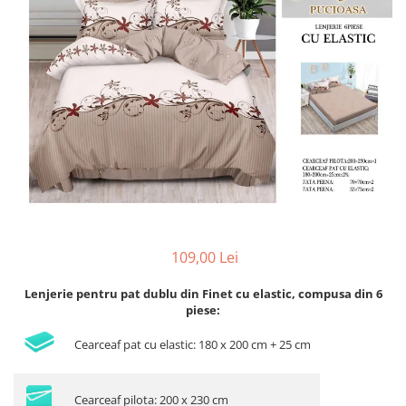
Lenjerii de pat Bumbac 100%
Lenjerii de pat Bumbac Poplin
Lenjerii de pat Catifea
Lenjerii de pat Damasc
Lenjerii de pat Finet + 2 Draperii
Lenjerii de pat Finet cu PLIURI
Lenjerii de pat finet Home
Lenjerii de pat Saten 4 piese cu
elastic
109,00 Lei
Lenjerie pentru pat dublu din Finet cu elastic, compusa din 6
piese:
Cearceaf pat cu elastic: 180 x 200 cm + 25 cm
Cearceaf pilota: 200 x 230 cm