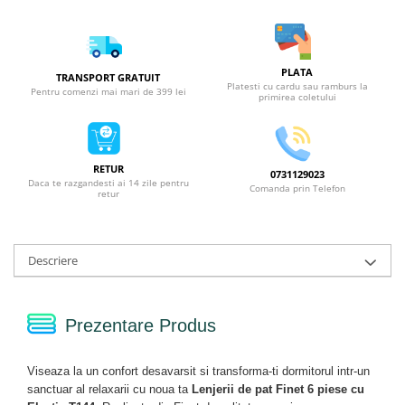
PLATA
TRANSPORT GRATUIT
Platesti cu cardu sau ramburs la
Pentru comenzi mai mari de 399 lei
primirea coletului
RETUR
0731129023
Daca te razgandesti ai 14 zile pentru
Comanda prin Telefon
retur
Descriere
Prezentare Produs
Viseaza la un confort desavarsit si transforma-ti dormitorul intr-un
sanctuar al relaxarii cu noua ta
Lenjerii de pat Finet 6 piese cu