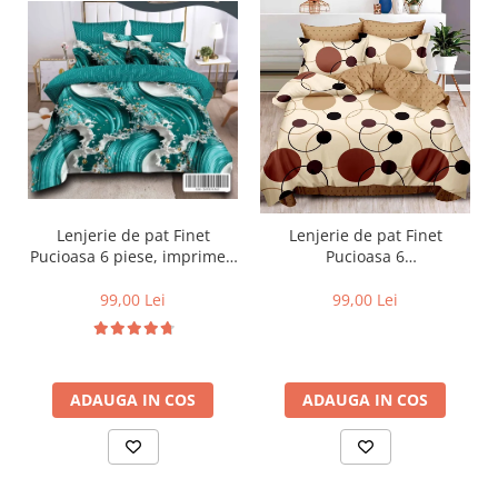
Lenjerie de pat Finet
Lenjerie de pat Finet
Pucioasa 6 piese, imprimeu
Pucioasa 6
valuri in nuante de turcoaz,
piese,Crem/Maro,cu Cercuri
alb și auriu-R619
si buline-R369
99,00 Lei
99,00 Lei
ADAUGA IN COS
ADAUGA IN COS