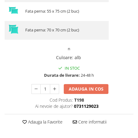
Fata perna: 55 x 75 cm (2 buc)
Fata perna: 70 x 70 cm (2 buc)
n
Culoare
:
alb
IN STOC
Durata de livrare:
24-48 h
ADAUGA IN COS
Cod Produs:
T198
Ai nevoie de ajutor?
0731129023
Adauga la Favorite
Cere informatii