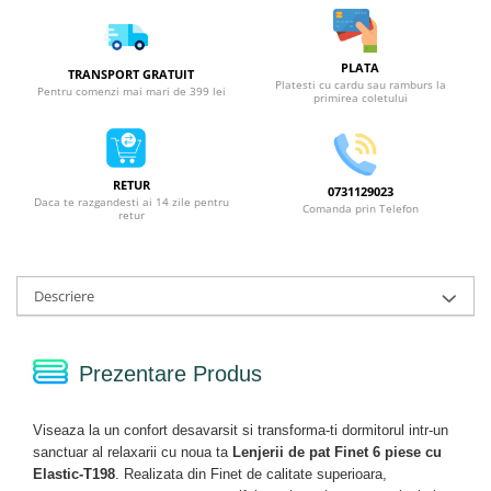
PLATA
TRANSPORT GRATUIT
Platesti cu cardu sau ramburs la
Pentru comenzi mai mari de 399 lei
primirea coletului
RETUR
0731129023
Daca te razgandesti ai 14 zile pentru
Comanda prin Telefon
retur
Descriere
Prezentare Produs
Viseaza la un confort desavarsit si transforma-ti dormitorul intr-un
sanctuar al relaxarii cu noua ta
Lenjerii de pat Finet 6 piese cu
Elastic-T198
. Realizata din Finet de calitate superioara,