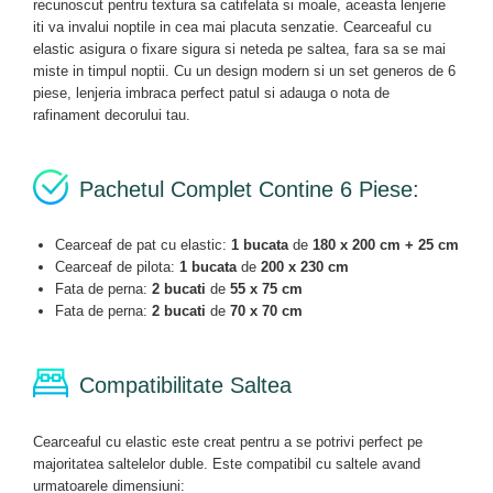
recunoscut pentru textura sa catifelata si moale, aceasta lenjerie
iti va invalui noptile in cea mai placuta senzatie. Cearceaful cu
elastic asigura o fixare sigura si neteda pe saltea, fara sa se mai
miste in timpul noptii. Cu un design modern si un set generos de 6
piese, lenjeria imbraca perfect patul si adauga o nota de
rafinament decorului tau.
Pachetul Complet Contine 6 Piese:
Cearceaf de pat cu elastic:
1 bucata
de
180 x 200 cm + 25 cm
Cearceaf de pilota:
1 bucata
de
200 x 230 cm
Fata de perna:
2 bucati
de
55 x 75 cm
Fata de perna:
2 bucati
de
70 x 70 cm
Compatibilitate Saltea
Cearceaful cu elastic este creat pentru a se potrivi perfect pe
majoritatea saltelelor duble. Este compatibil cu saltele avand
urmatoarele dimensiuni: