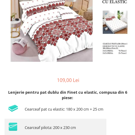
Lenjerii de pat Bumbac 100%
Lenjerii de pat Bumbac Poplin
Lenjerii de pat Catifea
Lenjerii de pat Damasc
Lenjerii de pat Finet + 2 Draperii
Lenjerii de pat Finet cu PLIURI
Lenjerii de pat finet Home
Lenjerii de pat Saten 4 piese cu
elastic
109,00 Lei
Lenjerie pentru pat dublu din Finet cu elastic, compusa din 6
piese:
Cearceaf pat cu elastic: 180 x 200 cm + 25 cm
Cearceaf pilota: 200 x 230 cm