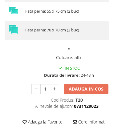
Fata perna: 55 x 75 cm (2 buc)
Fata perna: 70 x 70 cm (2 buc)
n
Culoare
:
alb
IN STOC
Durata de livrare:
24-48 h
ADAUGA IN COS
Cod Produs:
T20
Ai nevoie de ajutor?
0731129023
Adauga la Favorite
Cere informatii