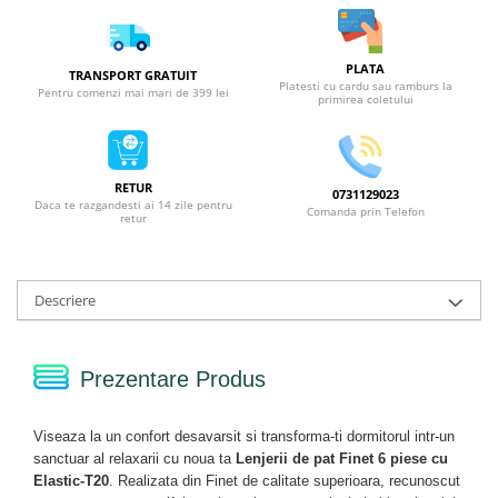
PLATA
TRANSPORT GRATUIT
Platesti cu cardu sau ramburs la
Pentru comenzi mai mari de 399 lei
primirea coletului
RETUR
0731129023
Daca te razgandesti ai 14 zile pentru
Comanda prin Telefon
retur
Descriere
Prezentare Produs
Viseaza la un confort desavarsit si transforma-ti dormitorul intr-un
sanctuar al relaxarii cu noua ta
Lenjerii de pat Finet 6 piese cu
Elastic-T20
. Realizata din Finet de calitate superioara, recunoscut