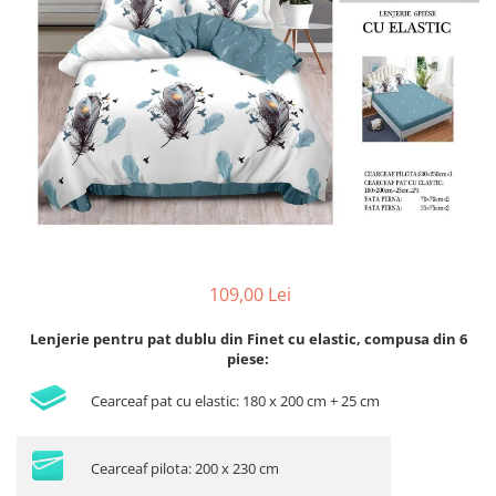
Lenjerii de pat Bumbac 100%
Lenjerii de pat Bumbac Poplin
Lenjerii de pat Catifea
Lenjerii de pat Damasc
Lenjerii de pat Finet + 2 Draperii
Lenjerii de pat Finet cu PLIURI
Lenjerii de pat finet Home
Lenjerii de pat Saten 4 piese cu
elastic
109,00 Lei
Lenjerie pentru pat dublu din Finet cu elastic, compusa din 6
piese:
Cearceaf pat cu elastic: 180 x 200 cm + 25 cm
Cearceaf pilota: 200 x 230 cm