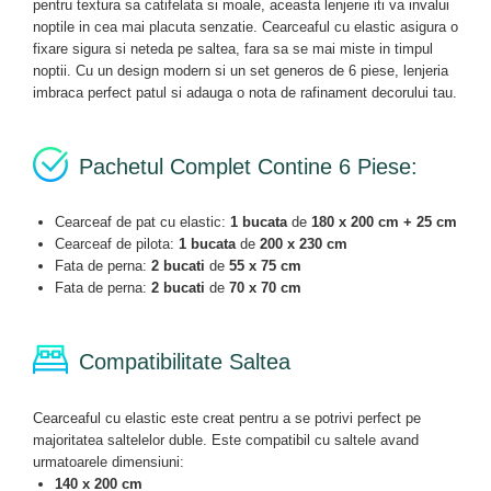
pentru textura sa catifelata si moale, aceasta lenjerie iti va invalui
noptile in cea mai placuta senzatie. Cearceaful cu elastic asigura o
fixare sigura si neteda pe saltea, fara sa se mai miste in timpul
noptii. Cu un design modern si un set generos de 6 piese, lenjeria
imbraca perfect patul si adauga o nota de rafinament decorului tau.
Pachetul Complet Contine 6 Piese:
Cearceaf de pat cu elastic:
1 bucata
de
180 x 200 cm + 25 cm
Cearceaf de pilota:
1 bucata
de
200 x 230 cm
Fata de perna:
2 bucati
de
55 x 75 cm
Fata de perna:
2 bucati
de
70 x 70 cm
Compatibilitate Saltea
Cearceaful cu elastic este creat pentru a se potrivi perfect pe
majoritatea saltelelor duble. Este compatibil cu saltele avand
urmatoarele dimensiuni:
140 x 200 cm