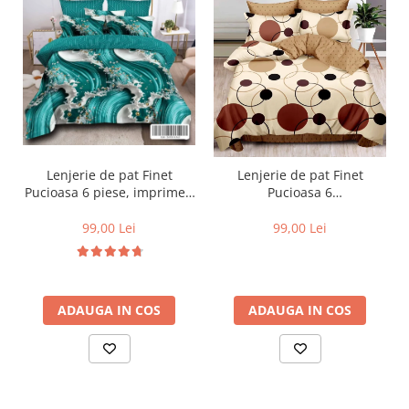
Lenjerie de pat Finet
Lenjerie de pat Finet
Pucioasa 6 piese, imprimeu
Pucioasa 6
valuri in nuante de turcoaz,
piese,Crem/Maro,cu Cercuri
alb și auriu-R619
si buline-R369
99,00 Lei
99,00 Lei
ADAUGA IN COS
ADAUGA IN COS