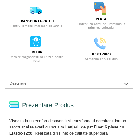
PLATA
TRANSPORT GRATUIT
Platesti cu cardu sau ramburs la
Pentru comenzi mai mari de 399 lei
primirea coletului
RETUR
0731129023
Daca te razgandesti ai 14 zile pentru
Comanda prin Telefon
retur
Descriere
Prezentare Produs
Viseaza la un confort desavarsit si transforma-ti dormitorul intr-un
sanctuar al relaxarii cu noua ta
Lenjerii de pat Finet 6 piese cu
Elastic-T258
. Realizata din Finet de calitate superioara,