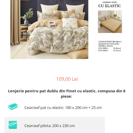
Lenjerii de pat Bumbac 100%
Lenjerii de pat Bumbac Poplin
Lenjerii de pat Catifea
Lenjerii de pat Damasc
Lenjerii de pat Finet + 2 Draperii
Lenjerii de pat Finet cu PLIURI
Lenjerii de pat finet Home
Lenjerii de pat Saten 4 piese cu
elastic
109,00 Lei
Lenjerie pentru pat dublu din Finet cu elastic, compusa din 6
piese:
Cearceaf pat cu elastic: 180 x 200 cm + 25 cm
Cearceaf pilota: 200 x 230 cm