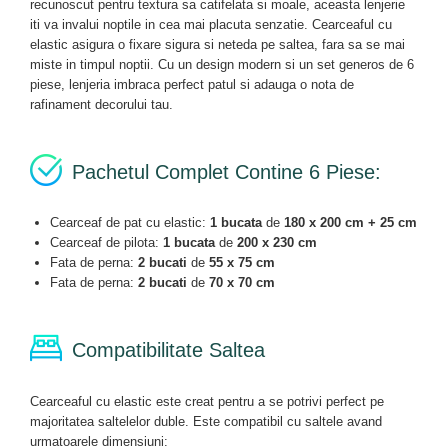
recunoscut pentru textura sa catifelata si moale, aceasta lenjerie
iti va invalui noptile in cea mai placuta senzatie. Cearceaful cu
elastic asigura o fixare sigura si neteda pe saltea, fara sa se mai
miste in timpul noptii. Cu un design modern si un set generos de 6
piese, lenjeria imbraca perfect patul si adauga o nota de
rafinament decorului tau.
Pachetul Complet Contine 6 Piese:
Cearceaf de pat cu elastic:
1 bucata
de
180 x 200 cm + 25 cm
Cearceaf de pilota:
1 bucata
de
200 x 230 cm
Fata de perna:
2 bucati
de
55 x 75 cm
Fata de perna:
2 bucati
de
70 x 70 cm
Compatibilitate Saltea
Cearceaful cu elastic este creat pentru a se potrivi perfect pe
majoritatea saltelelor duble. Este compatibil cu saltele avand
urmatoarele dimensiuni: