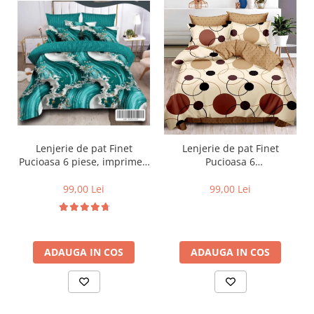
Lenjerie de pat Finet
Lenjerie de pat Finet
Pucioasa 6 piese, imprimeu
Pucioasa 6
valuri in nuante de turcoaz,
piese,Crem/Maro,cu Cercuri
alb și auriu-R619
si buline-R369
99,00 Lei
99,00 Lei
ADAUGA IN COS
ADAUGA IN COS