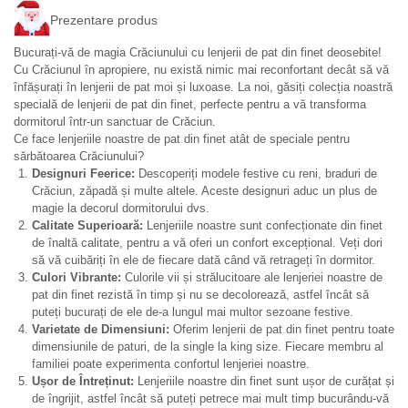
Prezentare produs
Bucurați-vă de magia Crăciunului cu lenjerii de pat din finet deosebite!
Cu Crăciunul în apropiere, nu există nimic mai reconfortant decât să vă
înfășurați în lenjerii de pat moi și luxoase. La noi, găsiți colecția noastră
specială de lenjerii de pat din finet, perfecte pentru a vă transforma
dormitorul într-un sanctuar de Crăciun.
Ce face lenjeriile noastre de pat din finet atât de speciale pentru
sărbătoarea Crăciunului?
Designuri Feerice:
Descoperiți modele festive cu reni, braduri de
Crăciun, zăpadă și multe altele. Aceste designuri aduc un plus de
magie la decorul dormitorului dvs.
Calitate Superioară:
Lenjeriile noastre sunt confecționate din finet
de înaltă calitate, pentru a vă oferi un confort excepțional. Veți dori
să vă cuibăriți în ele de fiecare dată când vă retrageți în dormitor.
Culori Vibrante:
Culorile vii și strălucitoare ale lenjeriei noastre de
pat din finet rezistă în timp și nu se decolorează, astfel încât să
puteți bucurați de ele de-a lungul mai multor sezoane festive.
Varietate de Dimensiuni:
Oferim lenjerii de pat din finet pentru toate
dimensiunile de paturi, de la single la king size. Fiecare membru al
familiei poate experimenta confortul lenjeriei noastre.
Ușor de Întreținut:
Lenjeriile noastre din finet sunt ușor de curățat și
de îngrijit, astfel încât să puteți petrece mai mult timp bucurându-vă