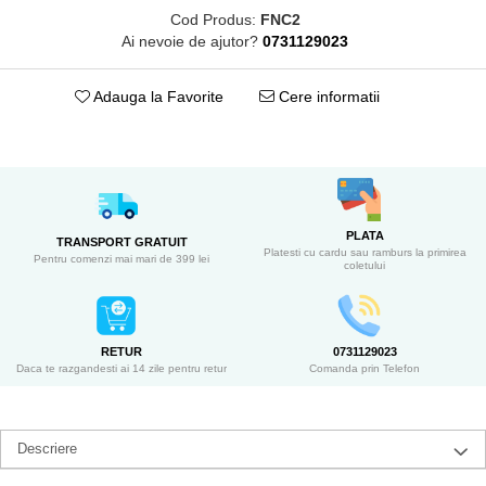
Cod Produs:
FNC2
Ai nevoie de ajutor?
0731129023
Adauga la Favorite
Cere informatii
PLATA
TRANSPORT GRATUIT
Platesti cu cardu sau ramburs la primirea
Pentru comenzi mai mari de 399 lei
coletului
RETUR
0731129023
Daca te razgandesti ai 14 zile pentru retur
Comanda prin Telefon
Descriere