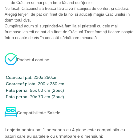
de Crăciun și mai puțin timp făcând curățenie.
Nu lăsați Crăciunul să treacă fără a vă înconjura de confort și căldură.
Alegeți lenjerii de pat din finet de la noi și aduceți magia Crăciunului în
dormitorul dvs.
Cumpărați acum și surprindeți-vă familia și prietenii cu cele mai
frumoase lenjerii de pat din finet de Crăciun! Transformați fiecare noapte
într-o noapte de vis în această sărbătoare minunată.
Pachetul contine:
Cearceaf pat: 230x 250cm
Cearceaf pilota: 200 x 230 cm
Fata perna: 55x 80 cm (2buc)
Fata perna: 70x 70 cm (2buc)
Compatibilitate Saltele
Lenjeria pentru pat 1 persoana cu 4 piese este compatibila cu
paturi care au saltelele cu urmatoarele dimensiuni: