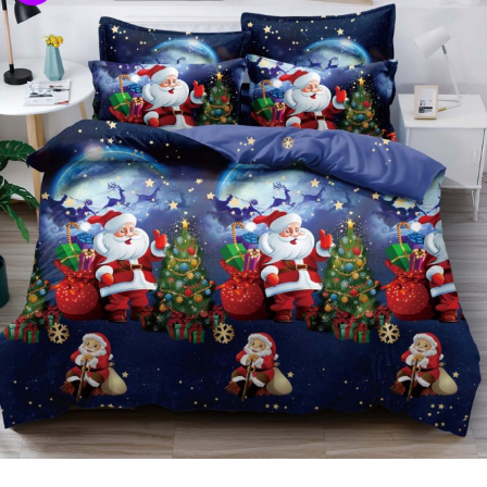
Lenjerii de pat Bumbac 100%
Lenjerii de pat Bumbac Poplin
Lenjerii de pat Catifea
Lenjerii de pat Damasc
Lenjerii de pat Finet + 2 Draperii
Lenjerii de pat Finet cu PLIURI
Lenjerii de pat finet Home
Lenjerii de pat Saten 4 piese cu
elastic