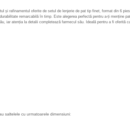
l și rafinamentul oferite de setul de lenjerie de pat tip finet, format din 6 pi
 durabilitate remarcabilă în timp. Este alegerea perfectă pentru a-ți menține p
u, iar atenția la detalii completează farmecul său. Ideală pentru a fi oferită c
 au saltelele cu urmatoarele dimensiuni: