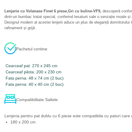
Lenjerie cu Volanase Finet 6 piese,Gri cu buline-VF9,
descoperă confortu
dintr-un bumbac tratat special, conferind tesaturii sale o senzație moale și
Designul modern al acestei lenjerii aduce un plus de eleganță dormitorului tă
rafinament și grijă.
Pachetul contine:
Cearceaf pat: 270 x 245 cm
Cearceaf pilota: 200 x 230 cm
Fata perna: 48 x 74 cm (2 buc)
Fata perna: 40 x 40 cm (2 buc)
Compatibilitate Saltele
Lenjeria pentru pat dublu cu 6 piese este compatibila cu paturi care
180 x 200 cm