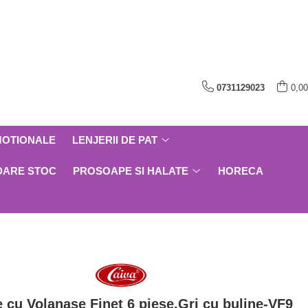
0731129023
0,00
MOTIONALE
LENJERII DE PAT
DARE STOC
PROSOAPE SI HALATE
HORECA
e cu Volanase Finet 6 piese,Gri cu buline-VF9