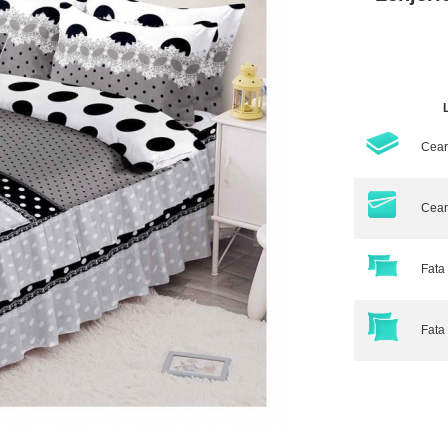
Cear
Cear
Fata 
Fata 