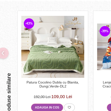
-43%
-39%
Produse similare
Lenje
Patura Cocolino Dubla cu Blanita,
Craci
Dungi,Verde-DL2
109,00 Lei
192,00 Lei
ADAUGA IN COS