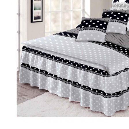
Lenjerii de pat Bumbac 100%
Lenjerii de pat Bumbac Poplin
Lenjerii de pat Catifea
Lenjerii de pat Damasc
Lenjerii de pat Finet + 2 Draperii
Lenjerii de pat Finet cu PLIURI
Lenjerii de pat finet Home
Lenjerii de pat Saten 4 piese cu
elastic