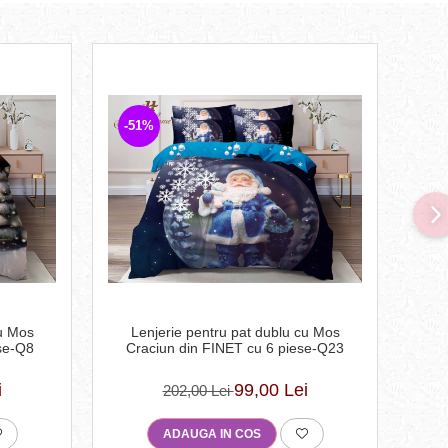
-51%
-4
cu Mos
Lenjerie pentru pat dublu cu Mos
Pa
ese-Q8
Craciun din FINET cu 6 piese-Q23
i
99,00 Lei
202,00 Lei
ADAUGA IN COS