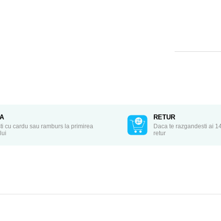
TA
RETUR
ti cu cardu sau ramburs la primirea
Daca te razgandesti ai 14
lui
retur