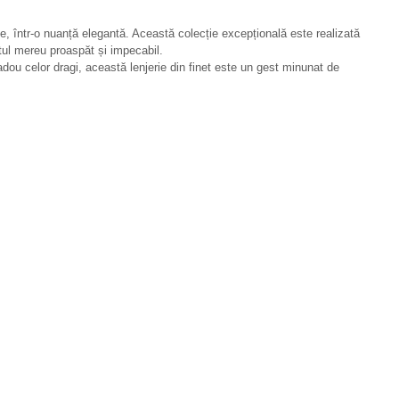
ese, într-o nuanță elegantă. Această colecție excepțională este realizată
atul mereu proaspăt și impecabil.
adou celor dragi, această lenjerie din finet este un gest minunat de