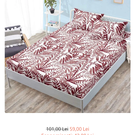
Lenjerii de pat Bumbac 100%
Lenjerii de pat Bumbac Poplin
Lenjerii de pat Catifea
Lenjerii de pat Damasc
Lenjerii de pat Finet + 2 Draperii
Lenjerii de pat Finet cu PLIURI
Lenjerii de pat finet Home
Lenjerii de pat Saten 4 piese cu
elastic
101,00 Lei
59,00 Lei