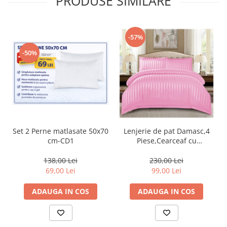
PRODUSE SIMILARE
-57%
-50%
Set 2 Perne matlasate 50x70
Lenjerie de pat Damasc,4
cm-CD1
Piese,Cearceaf cu
Elastic,Roz-RP08
138,00 Lei
230,00 Lei
69,00 Lei
99,00 Lei
ADAUGA IN COS
ADAUGA IN COS