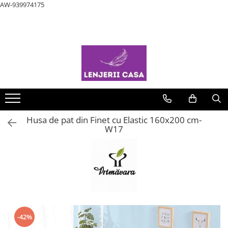
AW-939974175
LENJERII DE PAT
PATURI COCOLINO
HUSE DE PAT
CUVERTURI
HUSE SCAUNE & CANAPELE
PROSOAPE SI HALATE
LENJERII DE PAT 1 PERSOANA & COPII
PERNE & PILOTE
Lenjerii de pat Finet Pucioasa
Patura Cocolino cu Blanita
Husa de pat Finet 90x200 cm
Cuverturi 2 Fete
Huse scaune
Halate de Baie
Lenjerii de pat 1 Persoana
Perne
COCOLINO
Lenjerii Pucioasa Super Elegant
Patura Cocolino cu model
Huse de pat Finet 140x200
Cuverturi cu Volanase
Huse Coltar
Prosoape
Pilote
Lenjerii de pat 1 Persoana
Lenjerii de pat finet JOJO
Paturi blanita iepure
Huse de pat Finet 160x200 cm
Cuverturi cu Volanase 3 piese
Huse de Canapea 2 Locuri
Pilota de Vara
DAMASC
Lenjerii de pat Lux Primavara
Paturi cocolino fosforescente
Huse de pat Cocolino 180x200 cm
Cuverturi de Bumbac
Huse de Canapea 3 Locuri
Lenjerii de pat 1 Persoana ELASTIC
Lenjerii de pat cu Elastic
Paturi Cocolino subtiri
Huse de pat Finet 180x200 cm
Cuverturi de Catifea
Huse de Fotolii
Husa de pat din Finet cu Elastic 160x200 cm-
Lenjerii de pat 1 Persoana FINET
W17
Lenjerii de pat Cocolino
Huse de pat Impermeabile
Cuverturi Elegante 3D
Lenjerii de pat 1 Persoana UNI
Lenjerie de pat 5D cu elastic
Huse Tip Topper 140x200
Cuverturi Policoton
Lenjerie de pat Blanita de Iepure
Huse Tip Topper 160x200
Lenjerii Bumbac Satinat
Huse tip Topper 180x200
Lenjerii Creponate
Lenjerii de pat 3D Premium
-42%