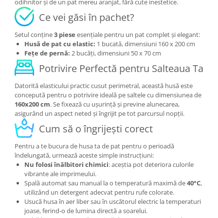
odihnitor și de un pat mereu aranjat, fără cute inestetice.
Ce vei găsi în pachet?
Setul conține
3 piese
esențiale pentru un pat complet și elegant:
Husă de pat cu elastic:
1 bucată, dimensiuni 160 x 200 cm
Fețe de pernă:
2 bucăți, dimensiuni 50 x 70 cm
Potrivire Perfectă pentru Salteaua Ta
Datorită elasticului practic cusut perimetral, această husă este
concepută pentru o potrivire ideală pe saltele cu dimensiunea de
160x200 cm
. Se fixează cu ușurință și previne alunecarea,
asigurând un aspect neted și îngrijit pe tot parcursul nopții.
Cum să o îngrijești corect
Pentru a te bucura de husa ta de pat pentru o perioadă
îndelungată, urmează aceste simple instrucțiuni:
Nu folosi înălbitori chimici
: aceștia pot deteriora culorile
vibrante ale imprimeului.
Spală automat sau manual la o temperatură maximă de
40°C
,
utilizând un detergent adecvat pentru rufe colorate.
Usucă husa în aer liber sau în uscătorul electric la temperaturi
joase, ferind-o de lumina directă a soarelui.