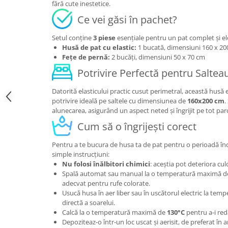
fără cute inestetice.
Ce vei găsi în pachet?
Setul conține
3 piese
esențiale pentru un pat complet și el
Husă de pat cu elastic:
1 bucată, dimensiuni 160 x 2
Fețe de pernă:
2 bucăți, dimensiuni 50 x 70 cm
Potrivire Perfectă pentru Saltea
Datorită elasticului practic cusut perimetral, această hus
potrivire ideală pe saltele cu dimensiunea de
160x200 cm
.
alunecarea, asigurând un aspect neted și îngrijit pe tot par
Cum să o îngrijești corect
Pentru a te bucura de husa ta de pat pentru o perioadă î
simple instrucțiuni:
Nu folosi înălbitori chimici
: aceștia pot deteriora cul
Spală automat sau manual la o temperatură maximă 
adecvat pentru rufe colorate.
Usucă husa în aer liber sau în uscătorul electric la temp
directă a soarelui.
Calcă la o temperatură maximă de
130°C
pentru a-i red
Depoziteaz-o într-un loc uscat și aerisit, de preferat în 