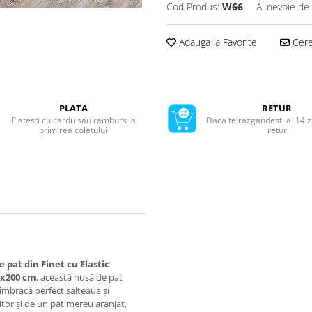
Cod Produs:
W66
Ai nevoie de 
Adauga la Favorite
Cere 
PLATA
RETUR
Platesti cu cardu sau ramburs la
Daca te razgandesti ai 14 z
primirea coletului
retur
 pat din Finet cu Elastic
0x200 cm
, această husă de pat
 îmbracă perfect salteaua și
or și de un pat mereu aranjat,