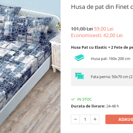
Husa de pat din Finet
101,00 Lei
59,00 Lei
Economisesti:
42,00
Lei
Husa Pat cu Elastic + 2 Fete de p
Husa pat: 160x 200 cm
Fata perna: 50x70 cm (2
IN STOC
Durata de livrare:
24-48 h
ADAUG