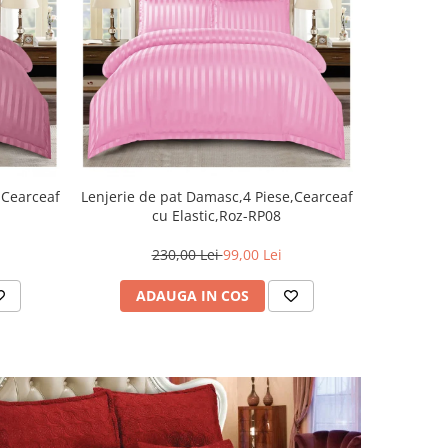
-54%
Lenjerie de pat Damasc,4 Piese,Cearceaf
Lenjerie 
,Cearceaf
cu Elastic,Roz-RP08
finet,cea
230,00 Lei
99,00 Lei
2
ADAUGA IN COS
AD