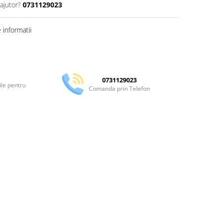
ajutor?
0731129023
informatii
Distribuie
pe
Facebook
0731129023
ile pentru
Comanda prin Telefon