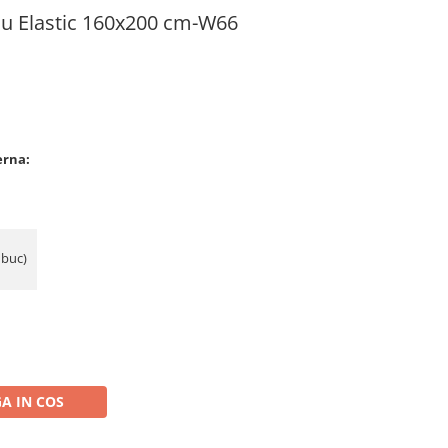
 cu Elastic 160x200 cm-W66
erna:
 buc)
A IN COS