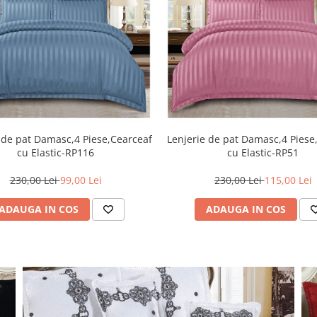
 de pat Damasc,4 Piese,Cearceaf
Lenjerie de pat Damasc,4 Piese
cu Elastic-RP116
cu Elastic-RP51
230,00 Lei
99,00 Lei
230,00 Lei
115,00 Lei
ADAUGA IN COS
ADAUGA IN COS