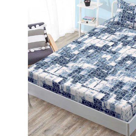
Lenjerii de pat Bumbac 100%
Lenjerii de pat Bumbac Poplin
Lenjerii de pat Catifea
Lenjerii de pat Damasc
Lenjerii de pat Finet + 2 Draperii
Lenjerii de pat Finet cu PLIURI
Lenjerii de pat finet Home
Lenjerii de pat Saten 4 piese cu
elastic