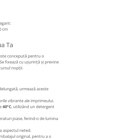
egant:
00 cm
ua Ta
ă este concepută pentru o
 Se fixează cu ușurință și previne
cursul nopții.
ndelungată, urmează aceste
orile vibrante ale imprimeului.
de
40°C
, utilizând un detergent
eraturi joase, ferind-o de lumina
a aspectul neted.
ambalajul original, pentru a o