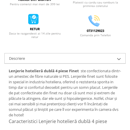
Platesti cu cardu sau ramburs la
Pentru comenzi mai mari de 399 lei
primirea coletului
RETUR
0731129023
Daca te razgandesti ai 14 zile pentru
Comanda prin Telefon
retur
Descriere
Lenjerie hotelieră dublă 4 piese Finet
ste confectionata dintr-
un amestec de fibre naturale si PES. Lenjeriile finet sunt folosite
in special in industria hoteliera, oferind o rezistenta sporita in
timp dar si confortul deosebit pentru un somn placut. Lenjeriile
de pat confectinate din finet nu doar că sunt moi și extrem de
plăcute la atingere, dar ele sunt și hipoalergenice. Astfel, chiar și
cei mai sensibili și mai pretențioși clienți vor fi încântați de
somnul plăcut și liniștit pe care îl vor experimenta în camera dvs
de hotel!
Caracteristici Lenjerie hotelieră dublă 4 piese