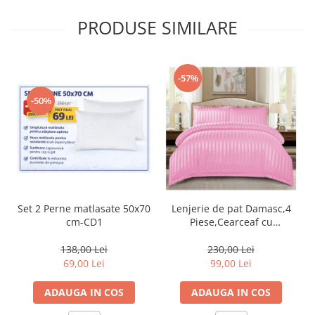
PRODUSE SIMILARE
-57%
-50%
Set 2 Perne matlasate 50x70
Lenjerie de pat Damasc,4
cm-CD1
Piese,Cearceaf cu
Elastic,Roz-RP08
138,00 Lei
230,00 Lei
69,00 Lei
99,00 Lei
ADAUGA IN COS
ADAUGA IN COS