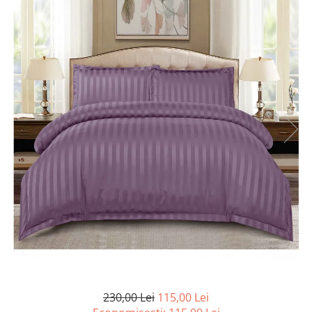
Lenjerii de pat Bumbac 100%
Lenjerii de pat Bumbac Poplin
Lenjerii de pat Catifea
Lenjerii de pat Damasc
Lenjerii de pat Finet + 2 Draperii
Lenjerii de pat Finet cu PLIURI
Lenjerii de pat finet Home
Lenjerii de pat Saten 4 piese cu
elastic
230,00 Lei
115,00 Lei