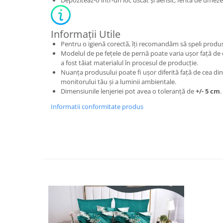
Depoziteaz-o într-un loc uscat și aerisit, ferită de umezea
Informații Utile
Pentru o igienă corectă, îți recomandăm să speli produsu
Modelul de pe fețele de pernă poate varia ușor față de 
a fost tăiat materialul în procesul de producție.
Nuanța produsului poate fi ușor diferită față de cea din 
monitorului tău și a luminii ambientale.
Dimensiunile lenjeriei pot avea o toleranță de
+/- 5 cm
.
Informatii conformitate produs