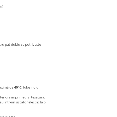
e)
ntru pat dublu se potrivește
maximă de
40°C
, folosind un
teriora imprimeul și țesătura.
sau într-un uscător electric la o