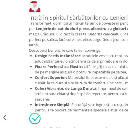
Intră în Spiritul Sărbătorilor cu Lenje
Transformă-ți dormitorul într-un tărâm de poveste în perio
pat
Lenjerie de pat dublu 6 piese, albastru cu globuri 
magia Crăciunului direct în casa ta. Datorită cearceafului de
perfect pe saltea, fără cute inestetice, asigurându-ți un so
iarnă.
Descoperă beneficiile care te vor convinge:
Design Festiv Încântător:
Modelele vesele cu reni, bra
aduc instantaneu o atmosferă caldă și primitoare în do
Fixare Perfectă cu Elastic:
Uită de grija cearceafului c
de pe margine asigură o potrivire impecabilă pe saltea
Confort Superior:
Materialul finet este moale și plăcut
cuibări la căldură și a te bucura de confortul pe care îl m
Culori Vibrante, de Lungă Durată:
Imprimeul de calita
strălucitoare chiar și după spălări repetate, pentru ca 
sezoane.
Întreținere Simplă:
Se curăță și se îngrijește cu ușuri
pentru a te bucura de momentele speciale alături de cei