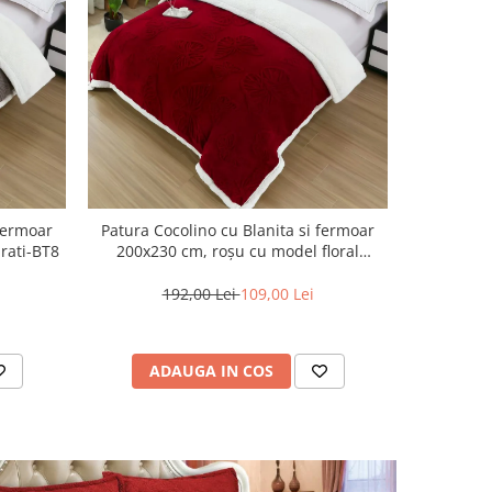
 fermoar
Patura Cocolino cu Blanita si fermoar
Lenjer
urati-BT8
200x230 cm, roșu cu model floral
piese,im
discret-BT1
al
192,00 Lei
109,00 Lei
ADAUGA IN COS
AD