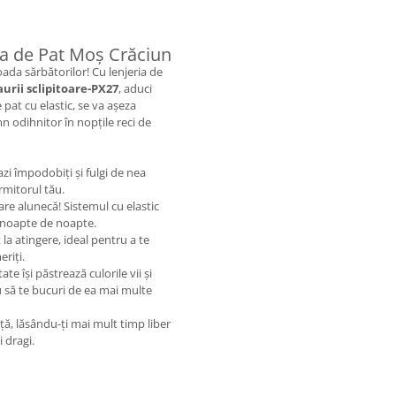
ria de Pat Moș Crăciun
ada sărbătorilor! Cu lenjeria de
aurii sclipitoare-PX27
, aduci
 pat cu elastic, se va așeza
mn odihnitor în nopțile reci de
zi împodobiți și fulgi de nea
rmitorul tău.
are alunecă! Sistemul cu elastic
, noapte de noapte.
 la atingere, ideal pentru a te
eriți.
te își păstrează culorile vii și
tu să te bucuri de ea mai multe
nță, lăsându-ți mai mult timp liber
 dragi.