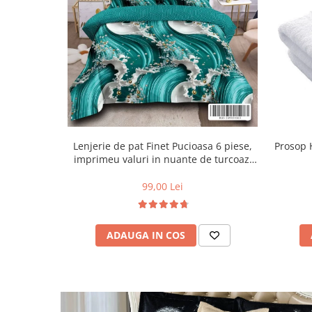
Lenjerie de pat Finet Pucioasa 6 piese,
Prosop 
imprimeu valuri in nuante de turcoaz,
alb și auriu-R619
99,00 Lei
ADAUGA IN COS