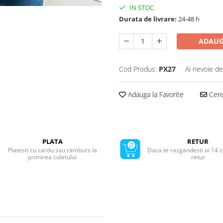
IN STOC
Durata de livrare:
24-48 h
ADAUG
Cod Produs:
PX27
Ai nevoie de
Adauga la Favorite
Cere 
PLATA
RETUR
Platesti cu cardu sau ramburs la
Daca te razgandesti ai 14 z
primirea coletului
retur