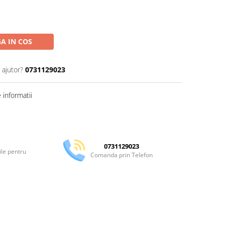
A IN COS
 ajutor?
0731129023
informatii
Distribuie
pe
Facebook
0731129023
ile pentru
Comanda prin Telefon