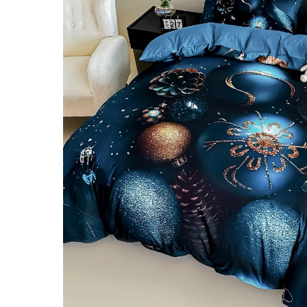
Lenjerii de pat Bumbac 100%
Lenjerii de pat Bumbac Poplin
Lenjerii de pat Catifea
Lenjerii de pat Damasc
Lenjerii de pat Finet + 2 Draperii
Lenjerii de pat Finet cu PLIURI
Lenjerii de pat finet Home
Lenjerii de pat Saten 4 piese cu
elastic