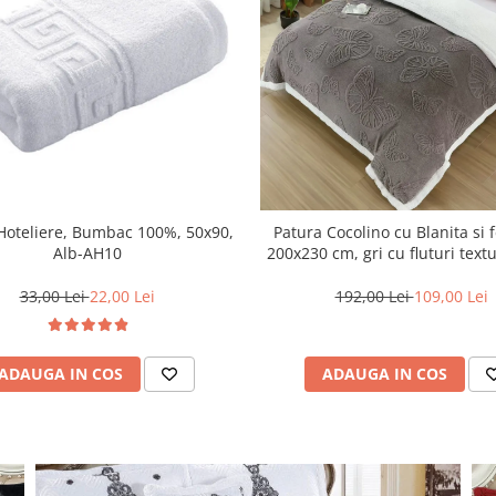
Hoteliere, Bumbac 100%, 50x90,
Patura Cocolino cu Blanita si
Alb-AH10
200x230 cm, gri cu fluturi text
33,00 Lei
22,00 Lei
192,00 Lei
109,00 Lei
ADAUGA IN COS
ADAUGA IN COS