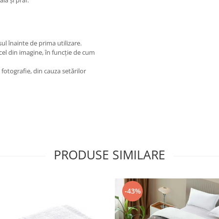
lă și praf.
l înainte de prima utilizare.
cel din imagine, în funcție de cum
fotografie, din cauza setărilor
PRODUSE SIMILARE
-43%