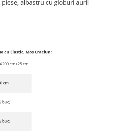
 piese, albastru cu globuri aurii
se cu Elastic, Mos Craciun:
80X200 cm+25 cm
30 cm
2 buc)
2 buc)