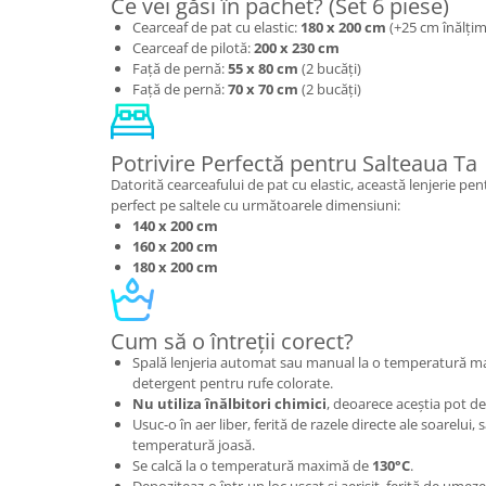
Ce vei găsi în pachet? (Set 6 piese)
Cearceaf de pat cu elastic:
180 x 200 cm
(+25 cm înălțim
Cearceaf de pilotă:
200 x 230 cm
Față de pernă:
55 x 80 cm
(2 bucăți)
Față de pernă:
70 x 70 cm
(2 bucăți)
Potrivire Perfectă pentru Salteaua Ta
Datorită cearceafului de pat cu elastic, această lenjerie pe
perfect pe saltele cu următoarele dimensiuni:
140 x 200 cm
160 x 200 cm
180 x 200 cm
Cum să o întreții corect?
Spală lenjeria automat sau manual la o temperatură 
detergent pentru rufe colorate.
Nu utiliza înălbitori chimici
, deoarece aceștia pot de
Usuc-o în aer liber, ferită de razele directe ale soarelui, 
temperatură joasă.
Se calcă la o temperatură maximă de
130°C
.