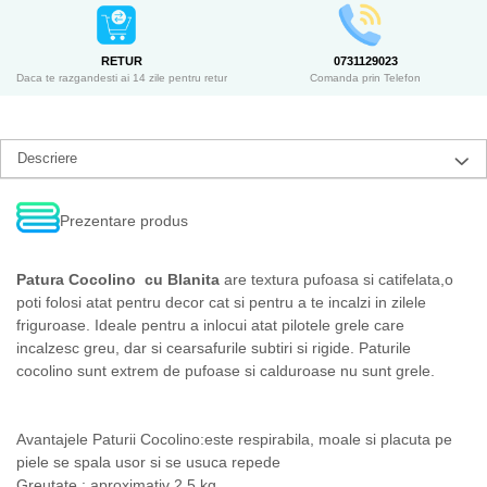
RETUR
0731129023
Daca te razgandesti ai 14 zile pentru retur
Comanda prin Telefon
Descriere
Prezentare produs
Patura Cocolino cu Blanita
are textura pufoasa si catifelata,o
poti folosi atat pentru decor cat si pentru a te incalzi in zilele
friguroase. Ideale pentru a inlocui atat pilotele grele care
incalzesc greu, dar si cearsafurile subtiri si rigide. Paturile
cocolino sunt extrem de pufoase si calduroase nu sunt grele.
Avantajele Paturii Cocolino:este respirabila, moale si placuta pe
piele se spala usor si se usuca repede
Greutate : aproximativ 2.5 kg