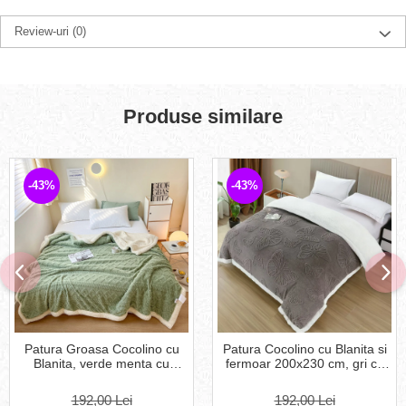
Review-uri
(0)
Produse similare
-43%
-43%
Patura Groasa Cocolino cu
Patura Cocolino cu Blanita si
Blanita, verde menta cu
fermoar 200x230 cm, gri cu
model impletit-NR6
fluturi texturati-BT8
192,00 Lei
192,00 Lei