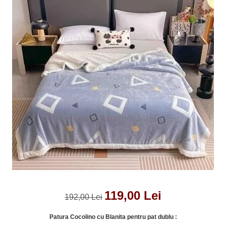
Lenjerii de pat Bumbac 100%
Lenjerii de pat Bumbac Poplin
Lenjerii de pat Catifea
Lenjerii de pat Damasc
Lenjerii de pat Finet + 2 Draperii
Lenjerii de pat Finet cu PLIURI
Lenjerii de pat finet Home
Lenjerii de pat Saten 4 piese cu
elastic
119,00 Lei
192,00 Lei
Patura Cocolino cu Blanita pentru pat dublu :