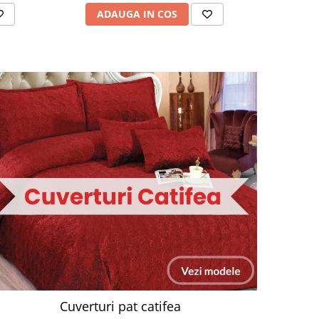
ADAUGA IN COS
AD
Cuverturi pat catifea