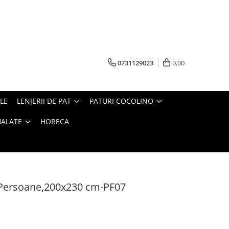
0731129023
0,00
LE
LENJERII DE PAT
PATURI COCOLINO
HALATE
HORECA
 Persoane,200x230 cm-PF07