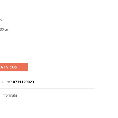
u :
230 cm
A IN COS
 ajutor?
0731129023
informatii
Distribuie
pe
Facebook