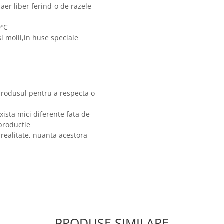
 aer liber ferind-o de razele
0ºC
i molii,in huse speciale
produsul pentru a respecta o
xista mici diferente fata de
 productie
 realitate, nuanta acestora
PRODUSE SIMILARE