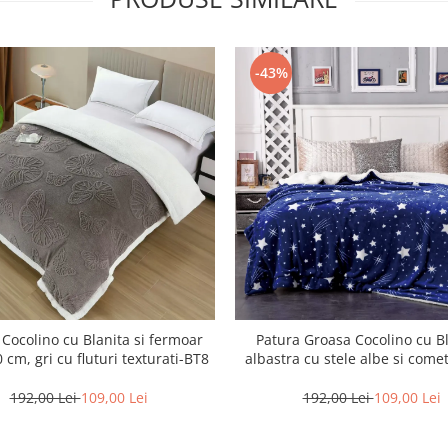
-43%
 Cocolino cu Blanita si fermoar
Patura Groasa Cocolino cu Bl
 cm, gri cu fluturi texturati-BT8
albastra cu stele albe si com
192,00 Lei
109,00 Lei
192,00 Lei
109,00 Lei