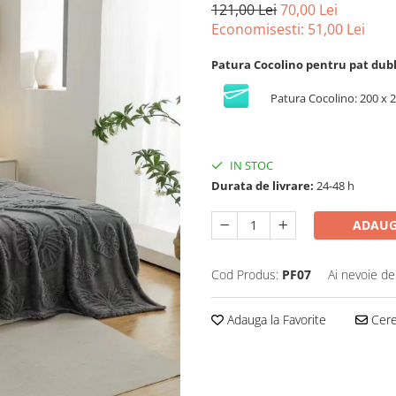
121,00 Lei
70,00 Lei
Economisesti:
51,00
Lei
Patura Cocolino pentru pat dubl
Patura Cocolino: 200 x 
IN STOC
Durata de livrare:
24-48 h
ADAUG
Cod Produs:
PF07
Ai nevoie de
Adauga la Favorite
Cere 