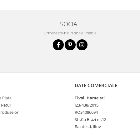
SOCIAL
Urmareste-ne in social media
DATE COMERCIALE
 Plata
Tivoli Home srl
e Retur
J23/438/2015
Produselor
RO34086694
Str.Cu Brazi nr.12
Balotesti, Ilfov