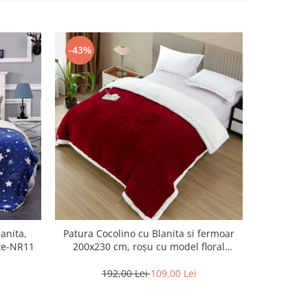
-43%
-43%
anita,
Patura Cocolino cu Blanita si fermoar
Patura Co
ete-NR11
200x230 cm, roșu cu model floral
200x230 cm
discret-BT1
192,00 Lei
109,00 Lei
1