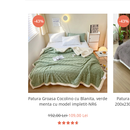
-43%
-43%
Patura Groasa Cocolino cu Blanita, verde
Patura
menta cu model impletit-NR6
200x230
192,00 Lei
109,00 Lei