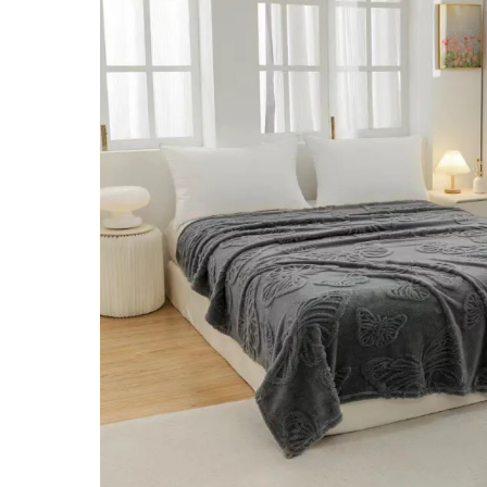
Lenjerii de pat Bumbac 100%
Lenjerii de pat Bumbac Poplin
Lenjerii de pat Catifea
Lenjerii de pat Damasc
Lenjerii de pat Finet + 2 Draperii
Lenjerii de pat Finet cu PLIURI
Lenjerii de pat finet Home
Lenjerii de pat Saten 4 piese cu
elastic