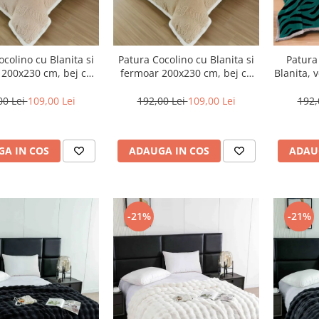
ocolino cu Blanita si
Patura Cocolino cu Blanita si
Patura
 200x230 cm, bej cu
fermoar 200x230 cm, bej cu
Blanita, 
i 3D reliefați-BT6
fluturi stilizați-BT9
00 Lei
109,00 Lei
192,00 Lei
109,00 Lei
192,
A IN COS
ADAUGA IN COS
ADAU
-21%
-21%