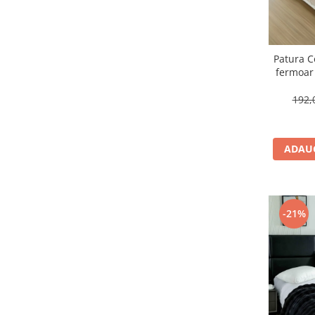
Patura C
fermoar
flutur
192,
ADAUG
-21%