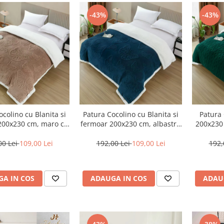
-43%
-43%
ocolino cu Blanita si
Patura Cocolino cu Blanita si
Patura 
200x230 cm, maro cu
fermoar 200x230 cm, albastru
200x230
uri delicati-BT3
intens cu fluturi 3D-BT10
00 Lei
109,00 Lei
192,00 Lei
109,00 Lei
192,
A IN COS
ADAUGA IN COS
ADAU