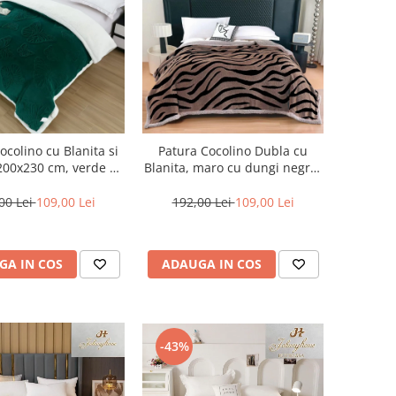
ocolino cu Blanita si
Patura Cocolino Dubla cu
200x230 cm, verde cu
Blanita, maro cu dungi negre-
ri reliefului.-BT7
AB10
00 Lei
109,00 Lei
192,00 Lei
109,00 Lei
GA IN COS
ADAUGA IN COS
-43%