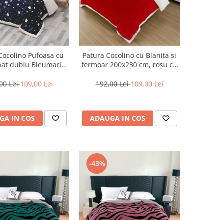
Cocolino Pufoasa cu
Patura Cocolino cu Blanita si
pat dublu Bleumarin
fermoar 200x230 cm, roșu cu
stelue albe-PE1
margine crem pufos-BT4
00 Lei
109,00 Lei
192,00 Lei
109,00 Lei
GA IN COS
ADAUGA IN COS
-43%