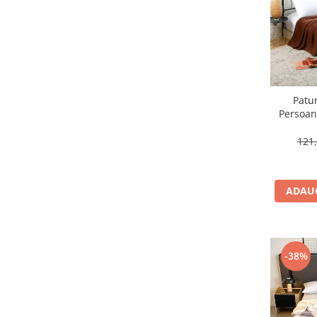
Patur
Persoan
121,
ADAUG
-38%