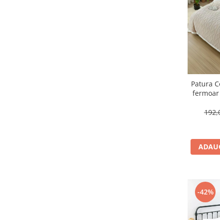
Patura C
fermoar
motiv
192,
ADAUG
-42%