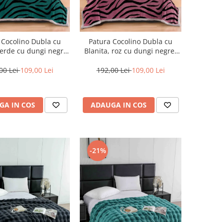
 Cocolino Dubla cu
Patura Cocolino Dubla cu
verde cu dungi negre-
Blanita, roz cu dungi negre-
AB1
AB7
00 Lei
109,00 Lei
192,00 Lei
109,00 Lei
GA IN COS
ADAUGA IN COS
-21%