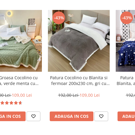
-43%
-43%
Groasa Cocolino cu
Patura Cocolino cu Blanita si
Patura 
a, verde menta cu
fermoar 200x230 cm, gri cu
Blanita, 
el impletit-NR6
fluturi texturati-BT8
s
00 Lei
109,00 Lei
192,00 Lei
109,00 Lei
192,
A IN COS
ADAUGA IN COS
ADAU