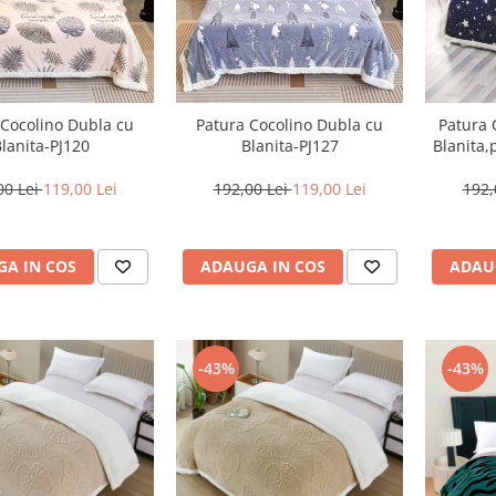
 Cocolino Dubla cu
Patura Cocolino Dubla cu
Patura 
lanita-PJ120
Blanita-PJ127
Blanita,
cu 
00 Lei
119,00 Lei
192,00 Lei
119,00 Lei
192,
A IN COS
ADAUGA IN COS
ADAU
-43%
-43%