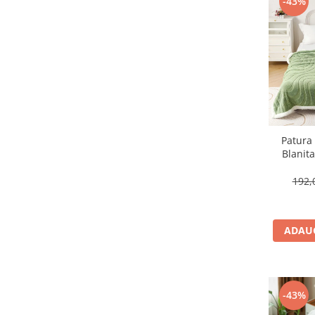
-43%
Patura
Blanit
192,
ADAUG
-43%