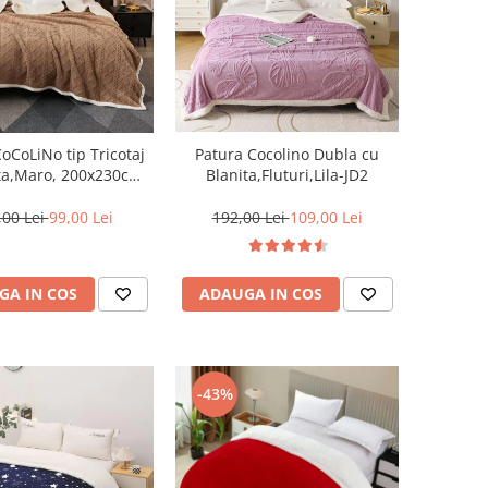
oCoLiNo tip Tricotaj
Patura Cocolino Dubla cu
ta,Maro, 200x230cm-
Blanita,Fluturi,Lila-JD2
ZF3
,00 Lei
99,00 Lei
192,00 Lei
109,00 Lei
GA IN COS
ADAUGA IN COS
-43%