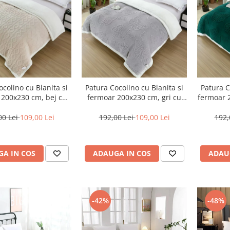
ocolino cu Blanita si
Patura Cocolino cu Blanita si
Patura C
 200x230 cm, bej cu
fermoar 200x230 cm, gri cu
fermoar 
e impletite-CN13
fluturi în relief-BT2
flutu
00 Lei
109,00 Lei
192,00 Lei
109,00 Lei
192,
A IN COS
ADAUGA IN COS
ADAU
-42%
-48%