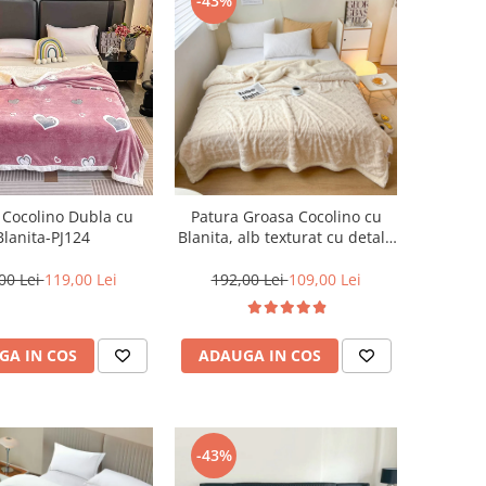
-43%
 Cocolino Dubla cu
Patura Groasa Cocolino cu
Blanita-PJ124
Blanita, alb texturat cu detalii
discrete-NR10
00 Lei
119,00 Lei
192,00 Lei
109,00 Lei
GA IN COS
ADAUGA IN COS
-43%