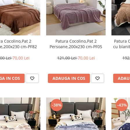
a Cocolino,Pat 2
Patura Cocolino,Pat 2
Patura C
e,200x230 cm-PF82
Persoane,200x230 cm-PF05
cu blani
00 Lei
70,00 Lei
121,00 Lei
70,00 Lei
192
A IN COS
ADAUGA IN COS
ADAU
-38%
-43%