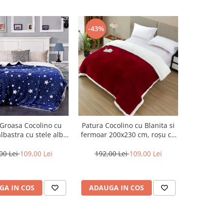
-43%
Groasa Cocolino cu
Patura Cocolino cu Blanita si
albastra cu stele albe
fermoar 200x230 cm, roșu cu
i comete-NR11
model floral discret-BT1
00 Lei
109,00 Lei
192,00 Lei
109,00 Lei
GA IN COS
ADAUGA IN COS