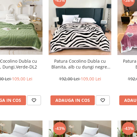
-43%
-38%
 Cocolino Dubla cu
Patura Cocolino Dubla cu
Patura
a, Dungi,Verde-DL2
Blanita, alb cu dungi negre-
AB11
00 Lei
109,00 Lei
192,00 Lei
109,00 Lei
192,
A IN COS
ADAUGA IN COS
ADAU
-43%
-43%