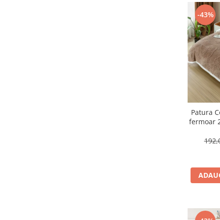
-43%
Patura C
fermoar 
flut
192,
ADAUG