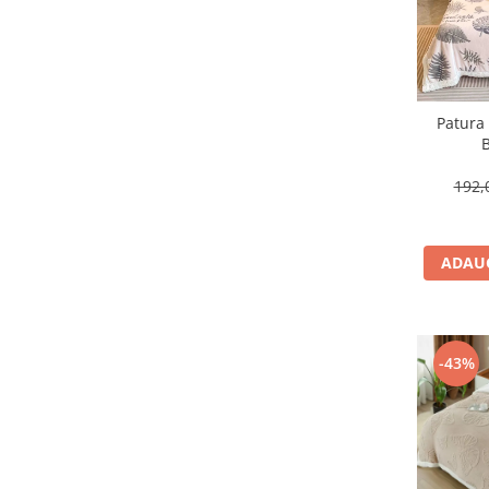
Patura
B
192,
ADAUG
-43%