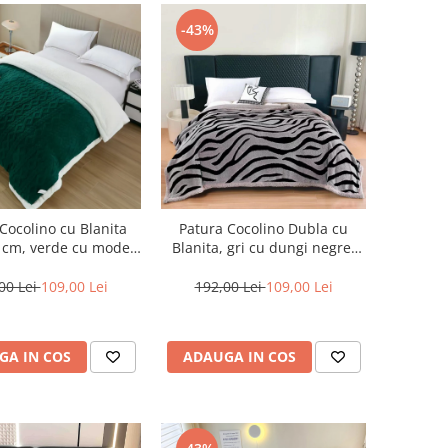
-43%
Cocolino cu Blanita
Patura Cocolino Dubla cu
 cm, verde cu model
Blanita, gri cu dungi negre-
împletit-CN6
AB5
00 Lei
109,00 Lei
192,00 Lei
109,00 Lei
GA IN COS
ADAUGA IN COS