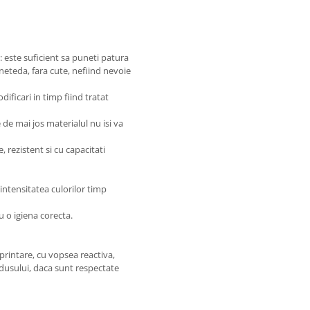
: este suficient sa puneti patura
neteda, fara cute, nefiind nevoie
ificari in timp fiind tratat
de mai jos materialul nu isi va
, rezistent si cu capacitati
intensitatea culorilor timp
u o igiena corecta.
printare, cu vopsea reactiva,
odusului, daca sunt respectate