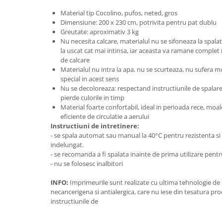
Material tip Cocolino, pufos, neted, gros
Dimensiune: 200 x 230 cm, potrivita pentru pat dublu
Greutate: aproximativ 3 kg
Nu necesita calcare, materialul nu se sifoneaza la spalat
la uscat cat mai intinsa, iar aceasta va ramane complet 
de calcare
Materialul nu intra la apa, nu se scurteaza, nu sufera mod
special in acest sens
Nu se decoloreaza: respectand instructiunile de spalare 
pierde culorile in timp
Material foarte confortabil, ideal in perioada rece, moale
eficiente de circulatie a aerului
Instructiuni de intretinere:
- se spala automat sau manual la 40°C pentru rezistenta si 
indelungat.
- se recomanda a fi spalata inainte de prima utilizare pentr
- nu se folosesc inalbitori
INFO:
Imprimeurile sunt realizate cu ultima tehnologie de 
necancerigena si antialergica, care nu iese din tesatura pr
instructiunile de