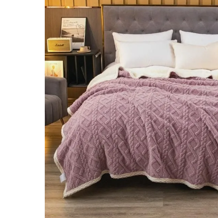
Lenjerii de pat Bumbac 100%
Lenjerii de pat Bumbac Poplin
Lenjerii de pat Catifea
Lenjerii de pat Damasc
Lenjerii de pat Finet + 2 Draperii
Lenjerii de pat Finet cu PLIURI
Lenjerii de pat finet Home
Lenjerii de pat Saten 4 piese cu
elastic