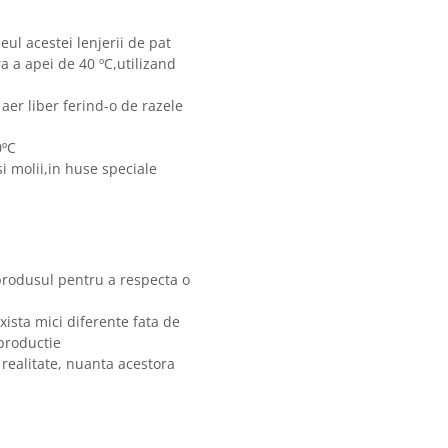
eul acestei lenjerii de pat
 a apei de 40 ºC,utilizand
 aer liber ferind-o de razele
0ºC
i molii,in huse speciale
produsul pentru a respecta o
xista mici diferente fata de
 productie
 realitate, nuanta acestora