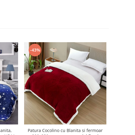
-43%
-43%
anita,
Patura Cocolino cu Blanita si fermoar
Patura Co