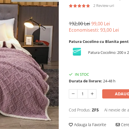
2 Review-uri
192,00 Lei
99,00 Lei
Economisesti:
93,00
Lei
Patura Cocolino cu Blanita pent
Patura Cocolino: 200 x 
IN STOC
Durata de livrare:
24-48 h
ADAUG
Cod Produs:
ZF5
Ai nevoie de a
Adauga la Favorite
Cere 