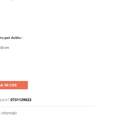
ru pat dublu :
230 cm
A IN COS
jutor?
0731129023
informatii