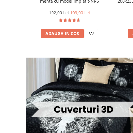
menta cu model impletit-NR6
200x230
192,00 Lei
109,00 Lei
ADAUGA IN COS