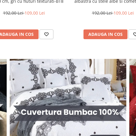
 cm, gri cu fluturi texturati-BT8
albastra cu stele albe si com
192,00 Lei
109,00 Lei
192,00 Lei
109,00 Lei
ADAUGA IN COS
ADAUGA IN COS