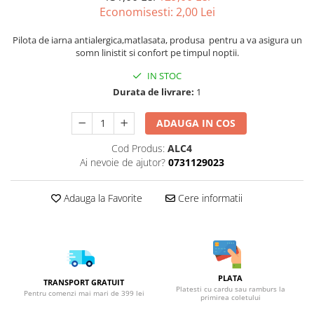
Economisesti:
2,00
Lei
Pilota de iarna antialergica,matlasata, produsa pentru a va asigura un
somn linistit si confort pe timpul noptii.
IN STOC
Durata de livrare:
1
ADAUGA IN COS
Cod Produs:
ALC4
Ai nevoie de ajutor?
0731129023
Adauga la Favorite
Cere informatii
PLATA
TRANSPORT GRATUIT
Platesti cu cardu sau ramburs la
Pentru comenzi mai mari de 399 lei
primirea coletului