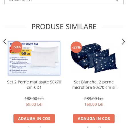
PRODUSE SIMILARE
-50%
-27%
Set Blanche, 2 perne
Set 2 Perne matlasate 50x70
microfibra 50x70 cm si
cm-CD1
Pilota matlasata 250g/mp,
200x220 cm-BQ2
233,00 Lei
138,00 Lei
169,00 Lei
69,00 Lei
ADAUGA IN COS
ADAUGA IN COS