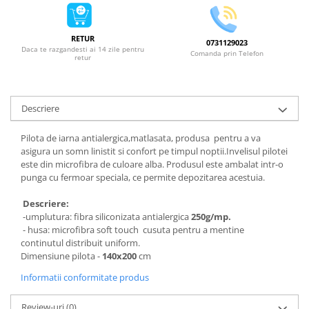
RETUR
0731129023
Daca te razgandesti ai 14 zile pentru
Comanda prin Telefon
retur
Descriere
Pilota de iarna antialergica,matlasata, produsa pentru a va
asigura un somn linistit si confort pe timpul noptii.Invelisul pilotei
este din microfibra de culoare alba. Produsul este ambalat intr-o
punga cu fermoar speciala, ce permite depozitarea acestuia.
Descriere:
-umplutura: fibra siliconizata antialergica
250g/mp.
- husa: microfibra soft touch cusuta pentru a mentine
continutul distribuit uniform.
Dimensiune pilota -
140x200
cm
Informatii conformitate produs
Review-uri
(0)