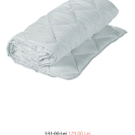
Lenjerii de pat Bumbac 100%
Lenjerii de pat Bumbac Poplin
Lenjerii de pat Catifea
Lenjerii de pat Damasc
Lenjerii de pat Finet + 2 Draperii
Lenjerii de pat Finet cu PLIURI
Lenjerii de pat finet Home
Lenjerii de pat Saten 4 piese cu
elastic
131,00 Lei
129,00 Lei