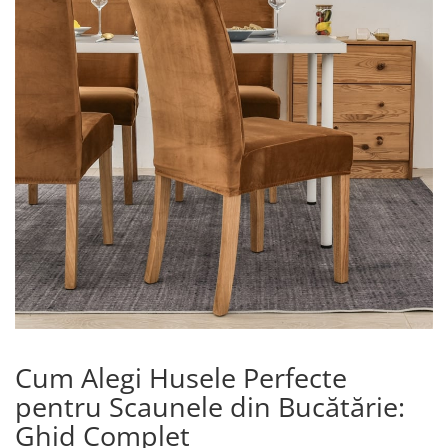
Lenjerii de pat Bumbac 100%
Lenjerii de pat Bumbac Poplin
Lenjerii de pat Catifea
Lenjerii de pat Damasc
Lenjerii de pat Finet + 2 Draperii
Lenjerii de pat Finet cu PLIURI
Lenjerii de pat finet Home
Lenjerii de pat Saten 4 piese cu
elastic
Cum Alegi Husele Perfecte
pentru Scaunele din Bucătărie:
Ghid Complet