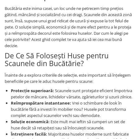
Bucătăria este inima casei, un loc unde ne petrecem timp prețios
gătind, mâncând și socializând cu cei dragi. Scaunele din această zonă
sunt, însă, supuse unui grad ridicat de uzură și expuse la tot felul de
pete. O soluție simplă, economică și de mare efect pentru a le proteja
și a reîmprospăta decorul este folosirea huselor. Dar cum le alegi pe
cele potrivite? Acest ghid complet te va ajuta să iei cea mai bună
decizie.
De Ce Să Folosești Huse pentru
Scaunele din Bucătărie?
Înainte de a explora criteriile de selecție, este important să înțelegem
beneficiile pe care le aduc husele pentru scaune:
Protecție superioară:
Scaunele sunt protejate eficient împotriva
petelor de mâncare, lichidelor vărsate, zgârieturilor și uzurii zilnice.
Reîmprospătare instantanee:
Vrei o schimbare de look în
bucătărie fără a investi în mobilier nou? Husele pot transforma
complet aspectul scaunelor vechi sau demodate.
Soluție economică:
Este mult mai ieftin să cumperi un set de
huse decât să retapițezi sau să înlocuiești scaunele.
Întreținere facilă:
Majoritatea huselor moderne sunt fabricate