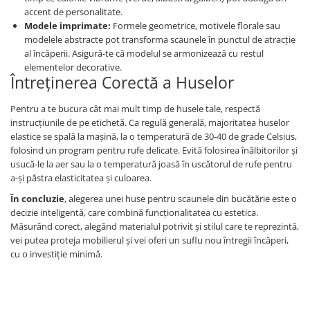
accent de personalitate.
Modele imprimate:
Formele geometrice, motivele florale sau
modelele abstracte pot transforma scaunele în punctul de atracție
al încăperii. Asigură-te că modelul se armonizează cu restul
elementelor decorative.
Întreținerea Corectă a Huselor
Pentru a te bucura cât mai mult timp de husele tale, respectă
instrucțiunile de pe etichetă. Ca regulă generală, majoritatea huselor
elastice se spală la mașină, la o temperatură de 30-40 de grade Celsius,
folosind un program pentru rufe delicate. Evită folosirea înălbitorilor și
usucă-le la aer sau la o temperatură joasă în uscătorul de rufe pentru
a-și păstra elasticitatea și culoarea.
În concluzie
, alegerea unei huse pentru scaunele din bucătărie este o
decizie inteligentă, care combină funcționalitatea cu estetica.
Măsurând corect, alegând materialul potrivit și stilul care te reprezintă,
vei putea proteja mobilierul și vei oferi un suflu nou întregii încăperi,
cu o investiție minimă.