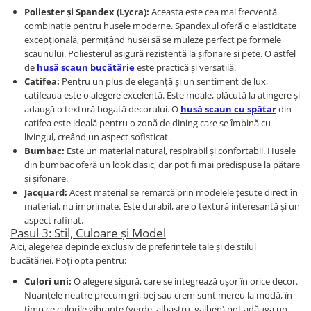
Poliester și Spandex (Lycra):
Aceasta este cea mai frecventă
combinație pentru husele moderne. Spandexul oferă o elasticitate
excepțională, permițând husei să se muleze perfect pe formele
scaunului. Poliesterul asigură rezistență la șifonare și pete. O astfel
de
husă scaun bucătărie
este practică și versatilă.
Catifea:
Pentru un plus de eleganță și un sentiment de lux,
catifeaua este o alegere excelentă. Este moale, plăcută la atingere și
adaugă o textură bogată decorului. O
husă scaun cu spătar
din
catifea este ideală pentru o zonă de dining care se îmbină cu
livingul, creând un aspect sofisticat.
Bumbac:
Este un material natural, respirabil și confortabil. Husele
din bumbac oferă un look clasic, dar pot fi mai predispuse la pătare
și șifonare.
Jacquard:
Acest material se remarcă prin modelele țesute direct în
material, nu imprimate. Este durabil, are o textură interesantă și un
aspect rafinat.
Pasul 3: Stil, Culoare și Model
Aici, alegerea depinde exclusiv de preferințele tale și de stilul
bucătăriei. Poți opta pentru:
Culori uni:
O alegere sigură, care se integrează ușor în orice decor.
Nuanțele neutre precum gri, bej sau crem sunt mereu la modă, în
timp ce culorile vibrante (verde, albastru, galben) pot adăuga un