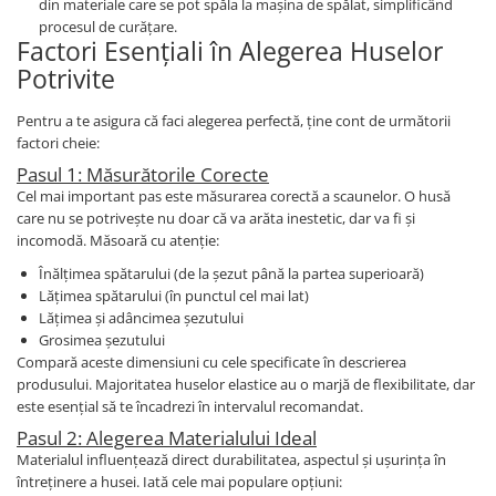
din materiale care se pot spăla la mașina de spălat, simplificând
procesul de curățare.
Factori Esențiali în Alegerea Huselor
Potrivite
Pentru a te asigura că faci alegerea perfectă, ține cont de următorii
factori cheie:
Pasul 1: Măsurătorile Corecte
Cel mai important pas este măsurarea corectă a scaunelor. O husă
care nu se potrivește nu doar că va arăta inestetic, dar va fi și
incomodă. Măsoară cu atenție:
Înălțimea spătarului (de la șezut până la partea superioară)
Lățimea spătarului (în punctul cel mai lat)
Lățimea și adâncimea șezutului
Grosimea șezutului
Compară aceste dimensiuni cu cele specificate în descrierea
produsului. Majoritatea huselor elastice au o marjă de flexibilitate, dar
este esențial să te încadrezi în intervalul recomandat.
Pasul 2: Alegerea Materialului Ideal
Materialul influențează direct durabilitatea, aspectul și ușurința în
întreținere a husei. Iată cele mai populare opțiuni: