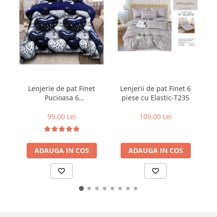
Lenjerie de pat Finet
Lenjerii de pat Finet 6
Pucioasa 6
piese cu Elastic-T235
piese,imprimeu cu
inimioare albe si albastre
99,00 Lei
109,00 Lei
lucioase-R611
ADAUGA IN COS
ADAUGA IN COS