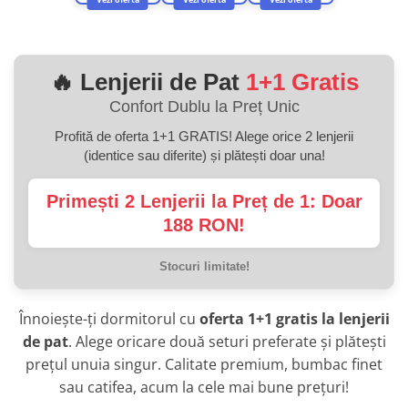
FEU021AE
🔥 Lenjerii de Pat
1+1 Gratis
Confort Dublu la Preț Unic
Profită de oferta 1+1 GRATIS! Alege orice 2 lenjerii
(identice sau diferite) și plătești doar una!
Primești 2 Lenjerii la Preț de 1: Doar
188 RON!
Stocuri limitate!
Înnoiește-ți dormitorul cu
oferta 1+1 gratis la lenjerii
de pat
. Alege oricare două seturi preferate și plătești
prețul unuia singur. Calitate premium, bumbac finet
sau catifea, acum la cele mai bune prețuri!