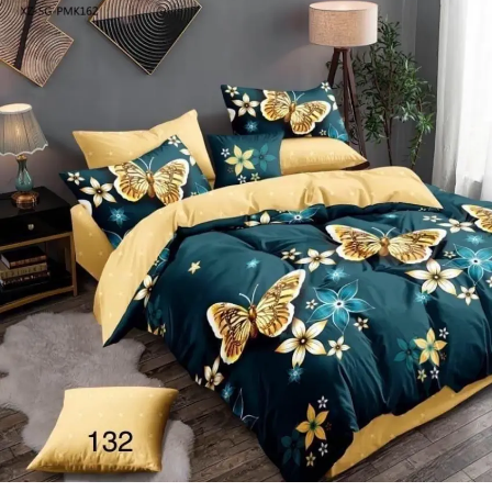
Lenjerii de pat Bumbac 100%
Lenjerii de pat Bumbac Poplin
Lenjerii de pat Catifea
Lenjerii de pat Damasc
Lenjerii de pat Finet + 2 Draperii
Lenjerii de pat Finet cu PLIURI
Lenjerii de pat finet Home
Lenjerii de pat Saten 4 piese cu
elastic