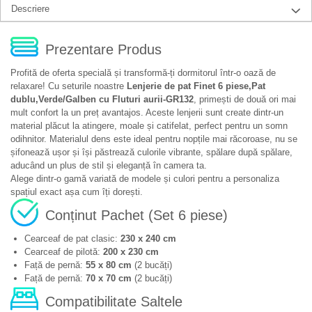
Descriere
Prezentare Produs
Profită de oferta specială și transformă-ți dormitorul într-o oază de
relaxare! Cu seturile noastre
Lenjerie de pat Finet 6 piese,Pat
dublu,Verde/Galben cu Fluturi aurii-GR132
, primești de două ori mai
mult confort la un preț avantajos. Aceste lenjerii sunt create dintr-un
material plăcut la atingere, moale și catifelat, perfect pentru un somn
odihnitor. Materialul dens este ideal pentru nopțile mai răcoroase, nu se
șifonează ușor și își păstrează culorile vibrante, spălare după spălare,
aducând un plus de stil și eleganță în camera ta.
Alege dintr-o gamă variată de modele și culori pentru a personaliza
spațiul exact așa cum îți dorești.
Conținut Pachet (Set 6 piese)
Cearceaf de pat clasic:
230 x 240 cm
Cearceaf de pilotă:
200 x 230 cm
Față de pernă:
55 x 80 cm
(2 bucăți)
Față de pernă:
70 x 70 cm
(2 bucăți)
Compatibilitate Saltele