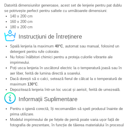
Datorită dimensiunilor generoase, acest set de lenjerie pentru pat dublu
se potrivește perfect pentru saltele cu următoarele dimensiuni:
140 x 200 cm
160 x 200 cm
180 x 200 cm
Instrucțiuni de Întreținere
Spală lenjeria la maximum
40°C
, automat sau manual, folosind un
detergent pentru rufe colorate.
Nu folosi înălbitori chimici pentru a proteja culorile vibrante ale
imprimeului.
Poți usca lenjeria în uscătorul electric la o temperatură joasă sau în
aer liber, ferită de lumina directă a soarelui.
Dacă dorești să o calci, setează fierul de călcat la o temperatură de
maximum
130°C
.
Depozitează lenjeria într-un loc uscat și aerisit, ferită de umezeală.
Informații Suplimentare
Pentru o igienă corectă, îți recomandăm să speli produsul înainte de
prima utilizare.
Modelul imprimeului de pe fețele de pernă poate varia ușor față de
fotografia de prezentare, în funcție de tăierea materialului în procesul