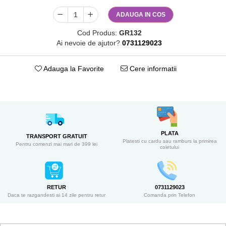
ADAUGA IN COS
Cod Produs:
GR132
Ai nevoie de ajutor?
0731129023
Adauga la Favorite
Cere informatii
PLATA
TRANSPORT GRATUIT
Platesti cu cardu sau ramburs la primirea
Pentru comenzi mai mari de 399 lei
coletului
RETUR
0731129023
Daca te razgandesti ai 14 zile pentru retur
Comanda prin Telefon