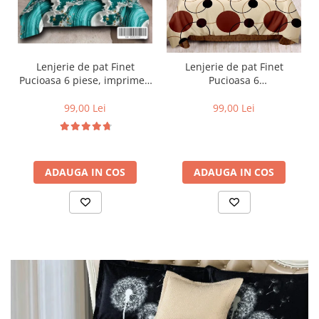
Lenjerie de pat Finet
Lenjerie de pat Finet
Pucioasa 6 piese, imprimeu
Pucioasa 6
valuri in nuante de turcoaz,
piese,Crem/Maro,cu Cercuri
alb și auriu-R619
si buline-R369
99,00 Lei
99,00 Lei
ADAUGA IN COS
ADAUGA IN COS