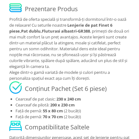
Prezentare Produs
Profită de oferta specială și transformă-ți dormitorul într-o oază
de relaxare! Cu seturile noastre
Lenjerie de pat Finet 6
piese,Pat dublu,Fluturasi albastri-GR388
, primești de două ori
mai mult confort la un preț avantajos. Aceste lenjerii sunt create
dintr-un material plăcut la atingere, moale și catifelat, perfect
pentru un somn odihnitor. Materialul dens este ideal pentru
nopțile mai răcoroase, nu se șifonează ușor și își păstrează
culorile vibrante, spălare după spălare, aducând un plus de stil și
eleganță în camera ta.
Alege dintr-o gamă variată de modele și culori pentru a
personaliza spațiul exact așa cum îți dorești.
Conținut Pachet (Set 6 piese)
Cearceaf de pat clasic:
230 x 240 cm
Cearceaf de pilotă:
200 x 230 cm
Față de pernă:
55 x 80 cm
(2 bucăți)
Față de pernă:
70 x 70 cm
(2 bucăți)
Compatibilitate Saltele
Datorită dimensiunilor generoase, acest set de lenjerie pentru pat