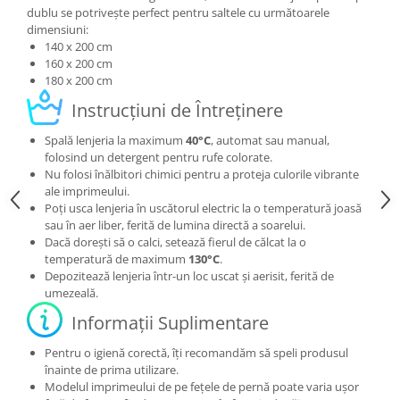
dublu se potrivește perfect pentru saltele cu următoarele
dimensiuni:
140 x 200 cm
160 x 200 cm
180 x 200 cm
Instrucțiuni de Întreținere
Spală lenjeria la maximum
40°C
, automat sau manual,
folosind un detergent pentru rufe colorate.
Nu folosi înălbitori chimici pentru a proteja culorile vibrante
ale imprimeului.
Poți usca lenjeria în uscătorul electric la o temperatură joasă
sau în aer liber, ferită de lumina directă a soarelui.
Dacă dorești să o calci, setează fierul de călcat la o
temperatură de maximum
130°C
.
Depozitează lenjeria într-un loc uscat și aerisit, ferită de
umezeală.
Informații Suplimentare
Pentru o igienă corectă, îți recomandăm să speli produsul
înainte de prima utilizare.
Modelul imprimeului de pe fețele de pernă poate varia ușor