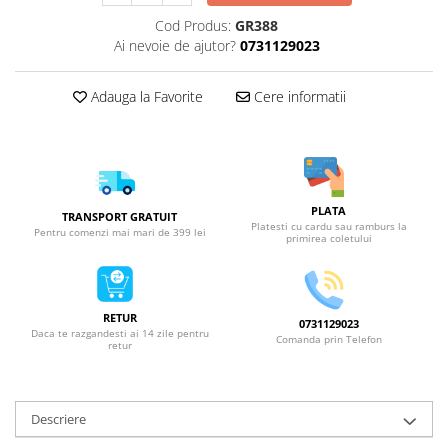
Cod Produs:
GR388
Ai nevoie de ajutor?
0731129023
Adauga la Favorite
Cere informatii
PLATA
TRANSPORT GRATUIT
Platesti cu cardu sau ramburs la
Pentru comenzi mai mari de 399 lei
primirea coletului
RETUR
0731129023
Daca te razgandesti ai 14 zile pentru
Comanda prin Telefon
retur
Descriere