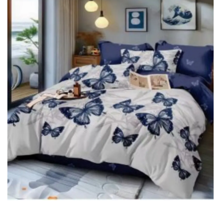
Lenjerii de pat Bumbac 100%
Lenjerii de pat Bumbac Poplin
Lenjerii de pat Catifea
Lenjerii de pat Damasc
Lenjerii de pat Finet + 2 Draperii
Lenjerii de pat Finet cu PLIURI
Lenjerii de pat finet Home
Lenjerii de pat Saten 4 piese cu
elastic