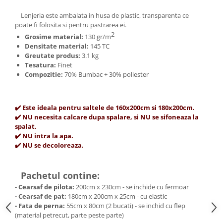
Lenjeria este ambalata in husa de plastic, transparenta ce
poate fi folosita si pentru pastrarea ei.
2
Grosime material:
13
0 gr/m
Densitate material:
145 TC
Greutate produs:
3.1 kg
Tesatura:
Finet
Compozitie:
70% Bumbac + 30% poliester
✔️ Este ideala pentru saltele de 160x200cm si 180x200cm.
✔️ NU necesita calcare dupa spalare, si NU se sifoneaza la
spalat.
✔️ NU intra la apa.
✔️ NU se decoloreaza.
Pachetul contine:
- Cearsaf de pilota:
200cm x 230cm - se inchide cu fermoar
- Cearsaf de pat:
180cm x 200cm x 25cm - cu elastic
- Fata de perna:
55cm x 80cm (2 bucati) - se inchid cu flep
(material petrecut, parte peste parte)