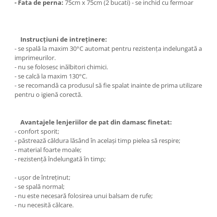
- Fata de perna:
75cm x 75cm (2 bucati) - se inchid cu fermoar
Instrucțiuni de intreținere:
- se spală la maxim 30°C automat pentru rezistența indelungată a
imprimeurilor.
- nu se folosesc inălbitori chimici.
- se calcă la maxim 130°C.
- se recomandă ca produsul să fie spalat inainte de prima utilizare
pentru o igienă corectă.
Avantajele lenjeriilor de pat din damasc finetat:
- confort sporit;
- păstrează căldura lăsând în același timp pielea să respire;
- material foarte moale;
- rezistență îndelungată în timp;
- ușor de întreținut;
- se spală normal;
- nu este necesară folosirea unui balsam de rufe;
- nu necesită călcare.