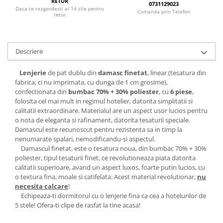
RETUR
0731129023
Daca te razgandesti ai 14 zile pentru
Comanda prin Telefon
retur
Descriere
Lenjerie
de pat dublu din
damasc finetat
, linear (tesatura din
fabrica, ci nu imprimata, cu dunga de 1 cm grosime),
confectionata din
bumbac 70% + 30% poliester
, cu
6 piese
,
folosita cel mai mult in regimul hotelier, datorita simplitatii si
calitatii extraordinare. Materialul are un aspect usor lucios pentru
o nota de eleganta si rafinament, datorita tesaturii speciale.
Damascul este recunoscut pentru rezistenta sa in timp la
nenumarate spalari, nemodificandu-si aspectul.
Damascul finetat, este o tesatura noua, din bumbac 70% + 30%
poliester, tipul tesaturii finet, ce revolutioneaza piata datorita
calitatii superioare, avand un aspect luxos, foarte putin lucios, cu
o textura fina, moale si catifelata. Acest material revolutionar,
nu
necesita calcare
!
Echipeaza-ti dormitorul cu o lenjerie fina ca cea a hotelurilor de
5 stele! Ofera-ti clipe de rasfat la tine acasa!