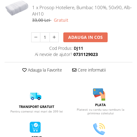
1 x Prosop Hoteliere, Bumbac 100%, 50x90, Alb-
AH10
33,00 Lei
Gratuit
ADAUGA IN COS
Cod Produs:
DJ11
Ai nevoie de ajutor?
0731129023
Adauga la Favorite
Cere informatii
PLATA
TRANSPORT GRATUIT
Platesti cu cardu sau ramburs la
Pentru comenzi mai mari de 399 lei
primirea coletului