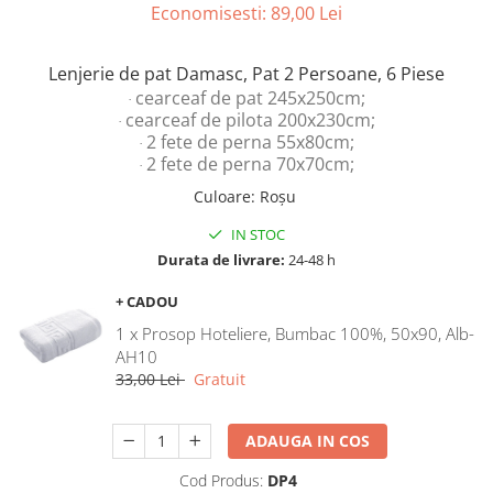
Economisesti:
89,00
Lei
Lenjerie de pat Damasc, Pat 2 Persoane, 6 Piese
cearceaf de pat 245x250cm;
·
cearceaf de pilota 200x230cm;
·
2 fete de perna 55x80cm;
·
2 fete de perna 70x70cm;
·
Culoare
:
Roșu
IN STOC
Durata de livrare:
24-48 h
+ CADOU
1 x Prosop Hoteliere, Bumbac 100%, 50x90, Alb-
AH10
33,00 Lei
Gratuit
ADAUGA IN COS
Cod Produs:
DP4