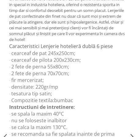
in special in industria hoteliera, oferind o rezistenta sporita in
timp dar si confortul deosebit pentru un somn placut. Lenjeriile
de pat confectinate din finet nu doar că sunt moi și extrem de
plăcute la atingere, dar ele sunt și hipoalergenice. Astfel, chiar și
cei mai sensibili și mai pretențioși clienți vor fi încântați de
somnul plăcut și liniștit pe care îl vor experimenta în camera dvs
de hotel!
Caracteristici Lenjerie hotelieră dublă 6 piese
cearceaf de pat 245x250cm;
·
cearceaf de pilota 200x230cm;
·
2 fete de perna 55x80cm;
·
2 fete de perna 70x70cm;
·
fir mercerizat;
·
densitate: 220gr/mp
·
tesatura tip satin;
·
Compozitie textila:bumbac
·
Instructiuni de intretinere:
se spala la maxim 40°C
·
nu se foloseste inalbitor
·
se calca la maxim 130°C.
·
se recomanda sa fie spalata inainte de prima
·