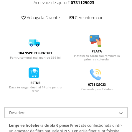
Ai nevoie de ajutor?
0731129023
Adauga la Favorite
Cere informatii
PLATA
TRANSPORT GRATUIT
Platesti cu cardu sau ramburs la
Pentru comenzi mai mari de 399 lei
primirea coletului
RETUR
0731129023
Daca te razgandesti ai 14 zile pentru
Comanda prin Telefon
retur
Descriere
Lenjerie hotelieră dublă 6 piese Finet
ste confectionata dintr-
un amestec de fibre naturale si PES. Lenjeriile finet sunt folosite