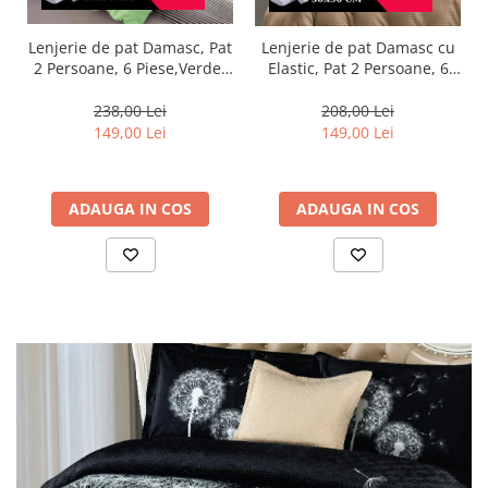
Lenjerie de pat Damasc, Pat
Lenjerie de pat Damasc cu
2 Persoane, 6 Piese,Verde-
Elastic, Pat 2 Persoane, 6
DP18
Piese,Crem inchis-DJ09
238,00 Lei
208,00 Lei
149,00 Lei
149,00 Lei
ADAUGA IN COS
ADAUGA IN COS