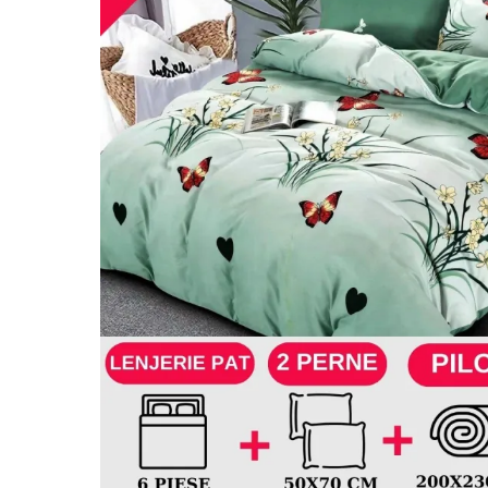
Lenjerii de pat Bumbac 100%
Lenjerii de pat Bumbac Poplin
Lenjerii de pat Catifea
Lenjerii de pat Damasc
Lenjerii de pat Finet + 2 Draperii
Lenjerii de pat Finet cu PLIURI
Lenjerii de pat finet Home
Lenjerii de pat Saten 4 piese cu
elastic