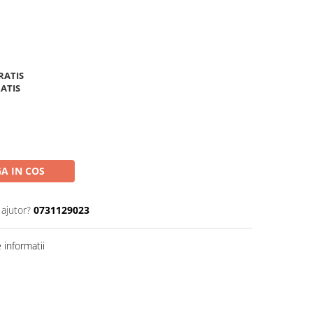
RATIS
ATIS
A IN COS
 ajutor?
0731129023
informatii
Distribuie
pe
Facebook