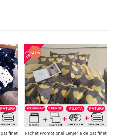
-27%
-27%
pat finet
Pachet Promotional Lenjerie de pat finet
Pachet Pro