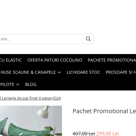
CU ELASTIC
OFERTA PATURI COCOLINO
PACHETE PROMOTIONA
HUSE SCAUNE & CANAPELE
LICHIDARE STOC
PROSOAPE SI 
 PILOTE
BLOG
Lenjerie de pat finet 6 piese-JO24
Pachet Promotional Len
407,00 Lei
299,00 Lei