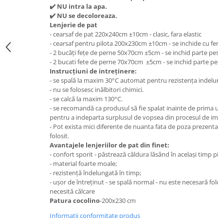
✔
️ NU intra la apa.
✔
️ NU se decoloreaza.
Lenjerie de pat
- cearsaf de pat 220x240cm ±10cm - clasic, fara elastic
- cearsaf pentru pilota 200x230cm ±10cm - se inchide cu f
- 2 bucăți fețe de perne 50x70cm ±5cm - se inchid parte pes
- 2 bucati fete de perne 70x70cm ±5cm - se inchid parte pes
Instrucțiuni de intreținere:
- se spală la maxim 30°C automat pentru rezistența indelu
- nu se folosesc inălbitori chimici.
- se calcă la maxim 130°C.
- se recomandă ca produsul să fie spalat inainte de prima ut
pentru a indeparta surplusul de vopsea din procesul de i
- Pot exista mici diferente de nuanta fata de poza prezentat
folosit.
Avantajele lenjeriilor de pat din finet:
- confort sporit - păstrează căldura lăsând în același timp p
- material foarte moale;
- rezistență îndelungată în timp;
- ușor de întreținut - se spală normal - nu este necesară fo
necesită călcare
Patura cocolino
-200x230 cm
Informatii conformitate produs