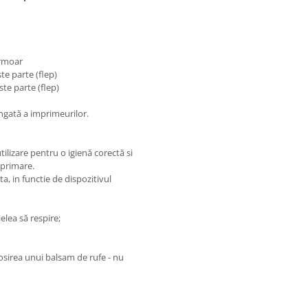
ermoar
te parte (flep)
te parte (flep)
ngată a imprimeurilor.
ilizare pentru o igienă corectă si
mprimare.
a, in functie de dispozitivul
ielea să respire;
losirea unui balsam de rufe - nu