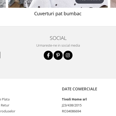
Cuverturi pat bumbac
SOCIAL
Urmareste-ne in social media
DATE COMERCIALE
 Plata
Tivoli Home srl
e Retur
J23/438/2015
Produselor
RO34086694