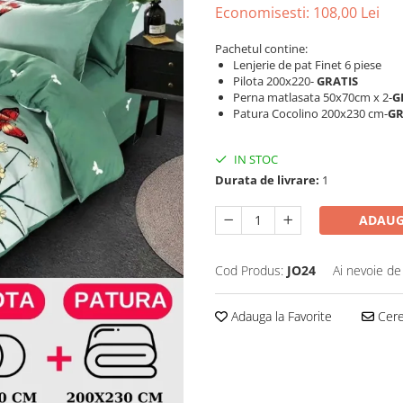
Economisesti:
108,00
Lei
Pachetul contine:
Lenjerie de pat Finet 6 piese
Pilota 200x220-
GRATIS
Perna matlasata 50x70cm x 2-
G
Patura Cocolino 200x230 cm-
GR
IN STOC
Durata de livrare:
1
ADAUG
Cod Produs:
JO24
Ai nevoie de
Adauga la Favorite
Cere 