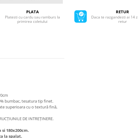
PLATA
RETUR
Platesti cu cardu sau ramburs la
Daca te razgandesti ai 14 z
primirea coletului
retur
x70cm
0% bumbac, tesatura tip finet.
ate superioara cu o textură fină,
UCȚIUNILE DE INTREȚINERE.
m si 180x200cm.
a la spalat.