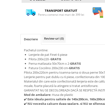
TRANSPORT GRATUIT
Pentru comenzi mai mari de 399 lei
Review-uri
(0)
Descriere
Pachetul contine:
Lenjerie de pat Finet 6 piese
Pilota 200x220-
GRATIS
Perna matlasata 50x70cm x 2-
GRATIS
Patura Cocolino 200x230 cm-
GRATIS
Pilota 200x220cm pentru toamna-iarna si doua perne 50
Lenjerie pentru pat dublu cu 6 piese, confectionata din 10
Materialul din care este confectionată lenjeria este de calit
moale, foarte placută la atingere si tratat antisifonare.
GARANTAT NU SE DECOLOREAZA DACĂ SE RESPECTĂ INSTR
Mod de ambalare:
Husa de plastic
✔
️ Este ideala pentru saltele de 140x200cm, 160x200c
✔
️ NU necesita calcare dupa spalare, si NU se sifoneaz