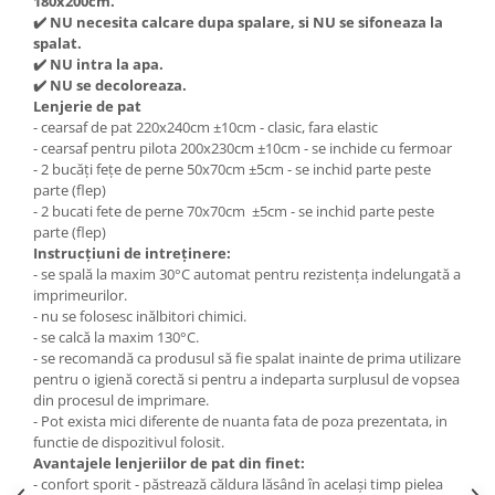
180x200cm.
✔
️ NU necesita calcare dupa spalare, si NU se sifoneaza la
spalat.
✔
️ NU intra la apa.
✔
️ NU se decoloreaza.
Lenjerie de pat
- cearsaf de pat 220x240cm ±10cm - clasic, fara elastic
- cearsaf pentru pilota 200x230cm ±10cm - se inchide cu fermoar
- 2 bucăți fețe de perne 50x70cm ±5cm - se inchid parte peste
parte (flep)
- 2 bucati fete de perne 70x70cm ±5cm - se inchid parte peste
parte (flep)
Instrucțiuni de intreținere:
- se spală la maxim 30°C automat pentru rezistența indelungată a
imprimeurilor.
- nu se folosesc inălbitori chimici.
- se calcă la maxim 130°C.
- se recomandă ca produsul să fie spalat inainte de prima utilizare
pentru o igienă corectă si pentru a indeparta surplusul de vopsea
din procesul de imprimare.
- Pot exista mici diferente de nuanta fata de poza prezentata, in
functie de dispozitivul folosit.
Avantajele lenjeriilor de pat din finet:
- confort sporit - păstrează căldura lăsând în același timp pielea