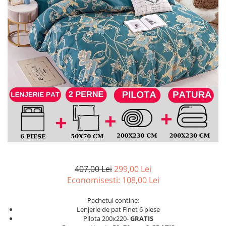
Lenjerii de pat Bumbac 100%
Lenjerii de pat Bumbac Poplin
Lenjerii de pat Catifea
Lenjerii de pat Damasc
Lenjerii de pat Finet + 2 Draperii
Lenjerii de pat Finet cu PLIURI
Lenjerii de pat finet Home
Lenjerii de pat Saten 4 piese cu
elastic
407,00 Lei
299,00 Lei
Economisesti:
108,00
Lei
Pachetul contine:
Lenjerie de pat Finet 6 piese
Pilota 200x220-
GRATIS