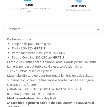
RETUR
0731129023
Daca te razgandesti ai 14 zile pentru
Comanda prin Telefon
retur
Descriere
Pachetul contine:
Lenjerie de pat Finet 6 piese
Pilota 200x220-
GRATIS
Perna matlasata 50x70cm x 2-
GRATIS
Patura Cocolino 200x230 cm-
GRATIS
Pilota 200x220cm pentru toamna-iarna si doua perne 50x70cm
Lenjerie pentru pat dublu cu 6 piese, confectionata din
100% bumbac, tesatura tip finet.
Materialul din care este confectionată lenjeria este de calitate
superioara cu o textură fină, moale, foarte placută la atingere
si tratat antisifonare.
GARANTAT NU SE DECOLOREAZA DACĂ SE RESPECTĂ
INSTRUCȚIUNILE DE INTREȚINERE.
Mod de ambalare:
Husa de plastic
✔
️ Este ideala pentru saltele de 140x200cm, 160x200cm si