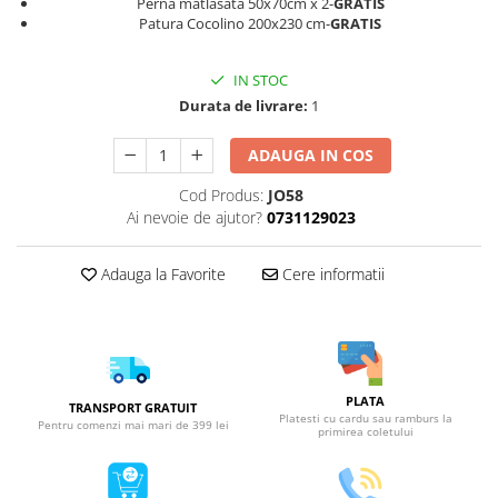
Perna matlasata 50x70cm x 2-
GRATIS
Patura Cocolino 200x230 cm-
GRATIS
IN STOC
Durata de livrare:
1
ADAUGA IN COS
Cod Produs:
JO58
Ai nevoie de ajutor?
0731129023
Adauga la Favorite
Cere informatii
PLATA
TRANSPORT GRATUIT
Platesti cu cardu sau ramburs la
Pentru comenzi mai mari de 399 lei
primirea coletului