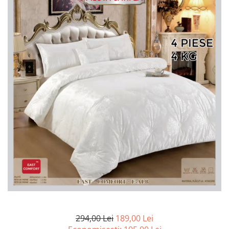
Lenjerii de pat Bumbac 100%
Lenjerii de pat Bumbac Poplin
Lenjerii de pat Catifea
Lenjerii de pat Damasc
Lenjerii de pat Finet + 2 Draperii
Lenjerii de pat Finet cu PLIURI
Lenjerii de pat finet Home
Lenjerii de pat Saten 4 piese cu
elastic
294,00 Lei
189,00 Lei