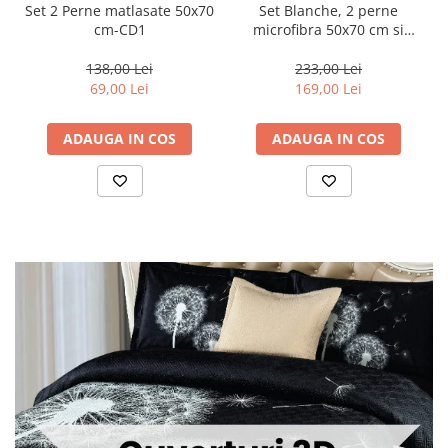
Set Blanche, 2 perne
Set 2 Perne matlasate 50x70
microfibra 50x70 cm si
cm-CD1
Pilota matlasata 250g/mp,
200x220 cm-BQ2
233,00 Lei
138,00 Lei
169,00 Lei
69,00 Lei
ADAUGA IN COS
ADAUGA IN COS