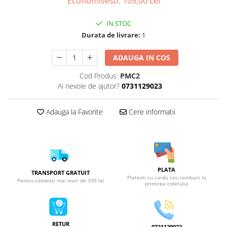
Economisesti:
105,00
Lei
IN STOC
Durata de livrare:
1
ADAUGA IN COS
Cod Produs:
PMC2
Ai nevoie de ajutor?
0731129023
Adauga la Favorite
Cere informatii
PLATA
TRANSPORT GRATUIT
Platesti cu cardu sau ramburs la
Pentru comenzi mai mari de 399 lei
primirea coletului
RETUR
0731129023