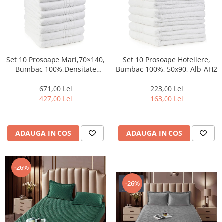
Set 10 Prosoape Mari,70×140,
Set 10 Prosoape Hoteliere,
Bumbac 100%,Densitate
Bumbac 100%, 50x90, Alb-AH2
550g/mp , Alb-HR2
671,00 Lei
223,00 Lei
427,00 Lei
163,00 Lei
ADAUGA IN COS
ADAUGA IN COS
-26%
-26%