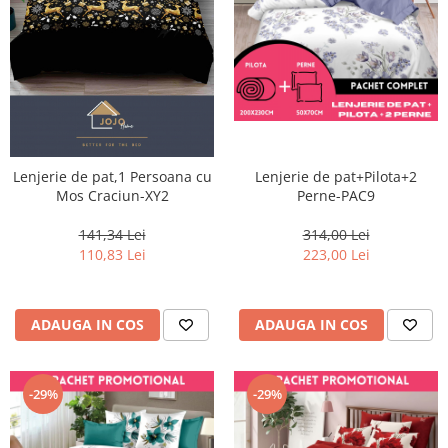
Lenjerie de pat+Pilota+2
Lenjerie de pat,1 Persoana cu
Perne-PAC9
Mos Craciun-XY2
314,00 Lei
141,34 Lei
223,00 Lei
110,83 Lei
ADAUGA IN COS
ADAUGA IN COS
-29%
-29%