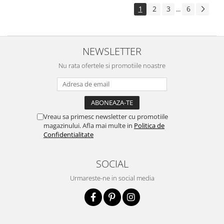
1
2
3
6
...
NEWSLETTER
Nu rata ofertele si promotiile noastre
Vreau sa primesc newsletter cu promotiile
magazinului. Afla mai multe in
Politica de
Confidentialitate
SOCIAL
Urmareste-ne in social media