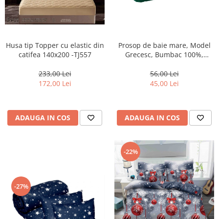
Husa tip Topper cu elastic din
Prosop de baie mare, Model
catifea 140x200 -TJ557
Grecesc, Bumbac 100%,
70×130 cm, Densitate 500
g/m² –Verde inchis-DN11
233,00 Lei
56,00 Lei
172,00 Lei
45,00 Lei
ADAUGA IN COS
ADAUGA IN COS
-22%
-27%