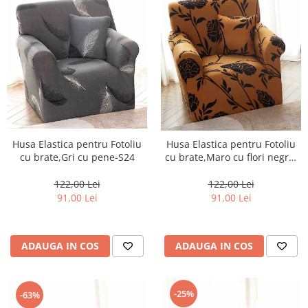
Husa Elastica pentru Fotoliu
Husa Elastica pentru Fotoliu
cu brate,Gri cu pene-S24
cu brate,Maro cu flori negre-
S25
122,00 Lei
122,00 Lei
91,00 Lei
91,00 Lei
ADAUGA IN COS
ADAUGA IN COS
-25%
-63%