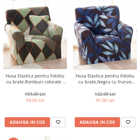
Husa Elastica pentru Fotoliu
Husa Elastica pentru Fotoliu
cu brate,Romburi colorate -
cu brate,Negru cu frunze
S27
colorate-S28
159,00 Lei
122,00 Lei
59,00 Lei
91,00 Lei
ADAUGA IN COS
ADAUGA IN COS