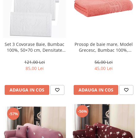
Set 3 Covorase Baie, Bumbac
Prosop de baie mare, Model
100%, 50×70 cm, Densitate
Grecesc, Bumbac 100%,
800g, Alb-DU2
70×130 cm, Densitate 500
g/m² –Somon-DN9
121,00 Lei
56,00 Lei
85,00 Lei
45,00 Lei
ADAUGA IN COS
ADAUGA IN COS
-56%
-57%