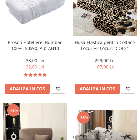
Lenjerii de pat Bumbac 100%
Lenjerii de pat Bumbac Poplin
Lenjerii de pat Catifea
Lenjerii de pat Damasc
Lenjerii de pat Finet + 2 Draperii
Prosop Hoteliere, Bumbac
Husa Elastica pentru Coltar 3
100%, 50x90, Alb-AH10
Locuri+2 Locuri -COL31
Lenjerii de pat Finet cu PLIURI
Lenjerii de pat finet Home
33,00 Lei
229,00 Lei
22,00 Lei
107,00 Lei
Lenjerii de pat Saten 4 piese cu
elastic
ADAUGA IN COS
ADAUGA IN COS
-63%
-56%