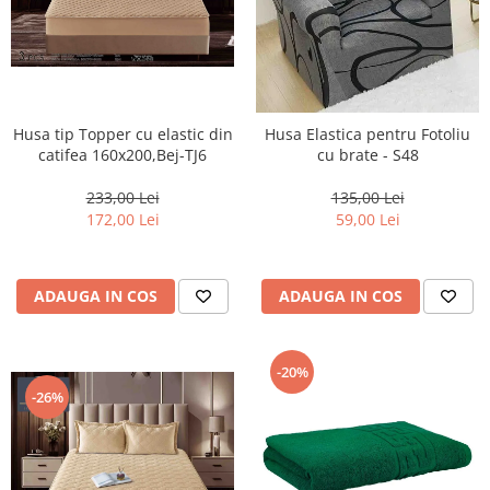
Husa tip Topper cu elastic din
Husa Elastica pentru Fotoliu
catifea 160x200,Bej-TJ6
cu brate - S48
233,00 Lei
135,00 Lei
172,00 Lei
59,00 Lei
ADAUGA IN COS
ADAUGA IN COS
-20%
-26%