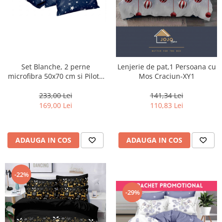
Set Blanche, 2 perne
Lenjerie de pat,1 Persoana cu
microfibra 50x70 cm si Pilota
Mos Craciun-XY1
matlasata 250g/mp, 200x220
cm-BQ2
233,00 Lei
141,34 Lei
169,00 Lei
110,83 Lei
ADAUGA IN COS
ADAUGA IN COS
-22%
-29%