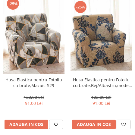
-25%
-25%
Husa Elastica pentru Fotoliu
Husa Elastica pentru Fotoliu
cu brate,Mazaic-S29
cu brate,Bej/Albastru,model
regal-S30
122,00 Lei
122,00 Lei
91,00 Lei
91,00 Lei
ADAUGA IN COS
ADAUGA IN COS