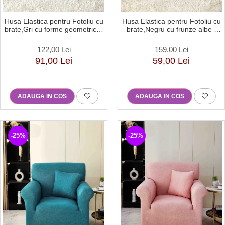
Husa Elastica pentru Fotoliu cu
Husa Elastica pentru Fotoliu cu
brate,Gri cu forme geometrice-
brate,Negru cu frunze albe -
S06
S07
122,00 Lei
159,00 Lei
91,00 Lei
59,00 Lei
ADAUGA IN COS
ADAUGA IN COS
-25%
-25%