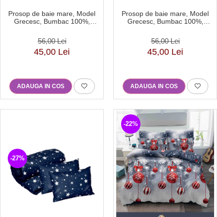
Prosop de baie mare, Model
Prosop de baie mare, Model
Grecesc, Bumbac 100%,
Grecesc, Bumbac 100%,
70×130 cm, Densitate 500 g/m²
70×130 cm, Densitate 500 g/m²
– Alb-DN12
–Verde inchis-DN11
56,00 Lei
56,00 Lei
45,00 Lei
45,00 Lei
ADAUGA IN COS
ADAUGA IN COS
-22%
-27%