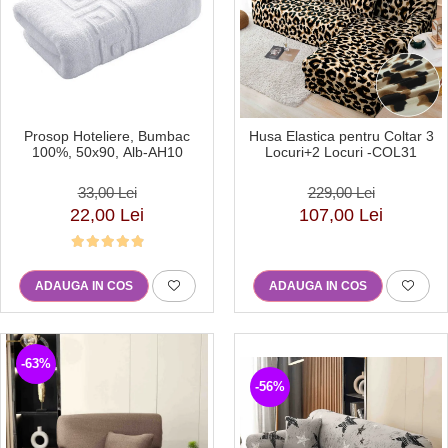
Lenjerii de pat Bumbac 100%
Lenjerii de pat Bumbac Poplin
Lenjerii de pat Catifea
Lenjerii de pat Damasc
Lenjerii de pat Finet + 2 Draperii
Prosop Hoteliere, Bumbac
Husa Elastica pentru Coltar 3
100%, 50x90, Alb-AH10
Locuri+2 Locuri -COL31
Lenjerii de pat Finet cu PLIURI
Lenjerii de pat finet Home
33,00 Lei
229,00 Lei
22,00 Lei
107,00 Lei
Lenjerii de pat Saten 4 piese cu
elastic
ADAUGA IN COS
ADAUGA IN COS
-63%
-56%