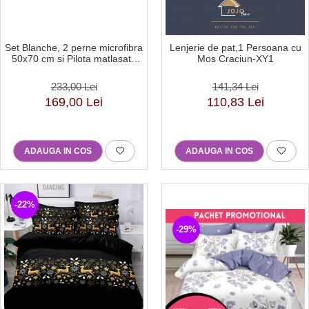
Set Blanche, 2 perne microfibra
Lenjerie de pat,1 Persoana cu
50x70 cm si Pilota matlasata
Mos Craciun-XY1
250g/mp, 200x220 cm-BQ2
233,00 Lei
141,34 Lei
169,00 Lei
110,83 Lei
ADAUGA IN COS
ADAUGA IN COS
-22%
-29%