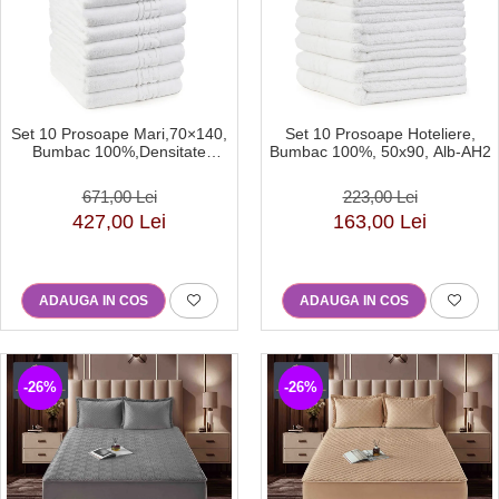
Set 10 Prosoape Mari,70×140,
Set 10 Prosoape Hoteliere,
Bumbac 100%,Densitate
Bumbac 100%, 50x90, Alb-AH2
550g/mp , Alb-HR2
671,00 Lei
223,00 Lei
427,00 Lei
163,00 Lei
ADAUGA IN COS
ADAUGA IN COS
-26%
-26%