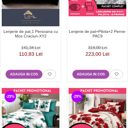
Lenjerie de pat,1 Persoana cu
Lenjerie de pat+Pilota+2 Perne-
Mos Craciun-XY2
PAC9
141,34 Lei
314,00 Lei
110,83 Lei
223,00 Lei
ADAUGA IN COS
ADAUGA IN COS
-29%
-29%