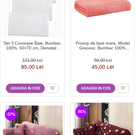
Set 3 Covorase Baie, Bumbac
Prosop de baie mare, Model
100%, 50×70 cm, Densitate
Grecesc, Bumbac 100%,
800g, Alb-DU2
70×130 cm, Densitate 500 g/m²
–Somon-DN9
121,00 Lei
56,00 Lei
85,00 Lei
45,00 Lei
ADAUGA IN COS
ADAUGA IN COS
-56%
-57%