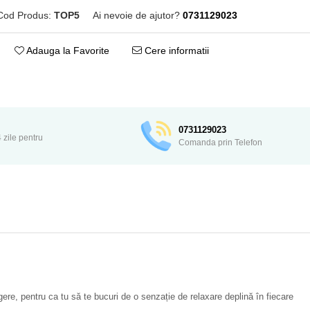
Cod Produs:
TOP5
Ai nevoie de ajutor?
0731129023
Adauga la Favorite
Cere informatii
Distribuie
pe
Facebook
0731129023
 zile pentru
Comanda prin Telefon
gere, pentru ca tu să te bucuri de o senzație de relaxare deplină în fiecare