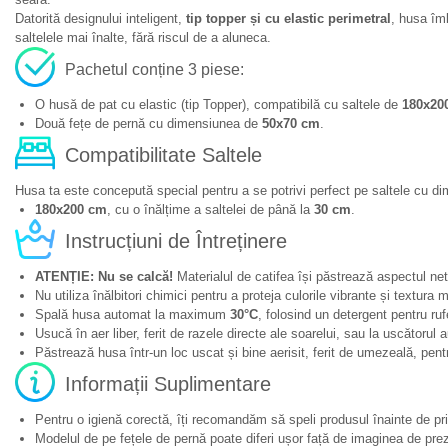
Datorită designului inteligent,
tip topper și cu elastic perimetral
, husa îmb
saltelele mai înalte, fără riscul de a aluneca.
Pachetul conține 3 piese:
O husă de pat cu elastic (tip Topper), compatibilă cu saltele de
180x20
Două fețe de pernă cu dimensiunea de
50x70 cm
.
Compatibilitate Saltele
Husa ta este concepută special pentru a se potrivi perfect pe saltele cu d
180x200 cm
, cu o înălțime a saltelei de până la
30 cm
.
Instrucțiuni de Întreținere
ATENȚIE: Nu se calcă!
Materialul de catifea își păstrează aspectul net
Nu utiliza înălbitori chimici pentru a proteja culorile vibrante și textura m
Spală husa automat la maximum
30°C
, folosind un detergent pentru ruf
Usucă în aer liber, ferit de razele directe ale soarelui, sau la uscătorul
Păstrează husa într-un loc uscat și bine aerisit, ferit de umezeală, pen
Informații Suplimentare
Pentru o igienă corectă, îți recomandăm să speli produsul înainte de pri
Modelul de pe fețele de pernă poate diferi ușor față de imaginea de prez