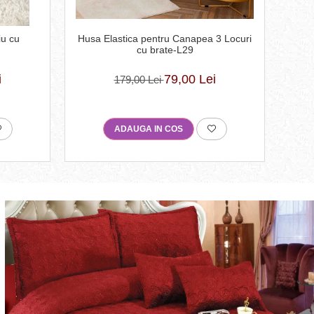
Husa Elastica pentru Canapea 3 Locuri
iu cu
Set
cu brate-L29
50×
79,00 Lei
i
179,00 Lei
ADAUGA IN COS