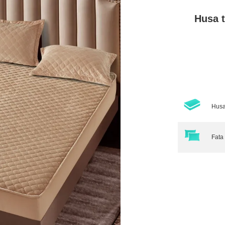
Husa t
Husa
Fata