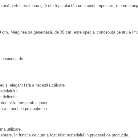
racă perfect salteaua și îi oferă patului tău un aspect impecabil, mereu aranja
0 cm
. Marginea sa generoasă, de
30 cm
, este special concepută pentru a îmbr
imensiunea de:
ed și elegant fără a necesita călcare.
aterialului.
e delicate.
 automat la temperaturi joase.
tru a-i menține prospețimea.
ma utilizare.
entare, în funcție de cum a fost tăiat materialul în procesul de producție.