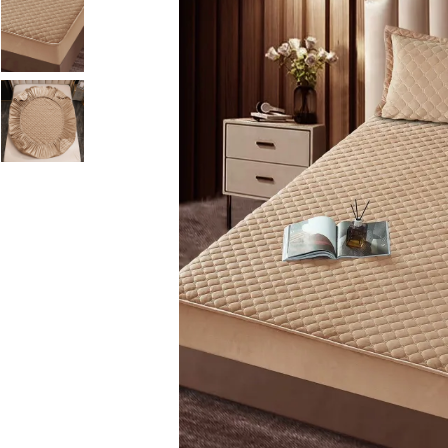
Lenjerii de pat Bumbac 100%
Lenjerii de pat Bumbac Poplin
Lenjerii de pat Catifea
Lenjerii de pat Damasc
Lenjerii de pat Finet + 2 Draperii
Lenjerii de pat Finet cu PLIURI
Lenjerii de pat finet Home
Lenjerii de pat Saten 4 piese cu
elastic