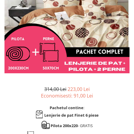
Lenjerii de pat Bumbac 100%
Lenjerii de pat Bumbac Poplin
Lenjerii de pat Catifea
Lenjerii de pat Damasc
Lenjerii de pat Finet + 2 Draperii
Lenjerii de pat Finet cu PLIURI
Lenjerii de pat finet Home
Lenjerii de pat Saten 4 piese cu
elastic
314,00 Lei
223,00 Lei
Economisesti:
91,00
Lei
Pachetul contine
:
Lenjerie de pat Finet 6 piese
Pilota 200x220
- GRATIS