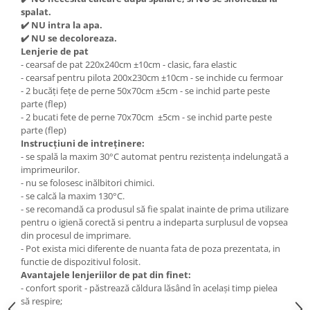
spalat.
✔
️ NU intra la apa.
✔
️ NU se decoloreaza.
Lenjerie de pat
- cearsaf de pat 220x240cm ±10cm - clasic, fara elastic
- cearsaf pentru pilota 200x230cm ±10cm - se inchide cu fermoar
- 2 bucăți fețe de perne 50x70cm ±5cm - se inchid parte peste
parte (flep)
- 2 bucati fete de perne 70x70cm ±5cm - se inchid parte peste
parte (flep)
Instrucțiuni de intreținere:
- se spală la maxim 30°C automat pentru rezistența indelungată a
imprimeurilor.
- nu se folosesc inălbitori chimici.
- se calcă la maxim 130°C.
- se recomandă ca produsul să fie spalat inainte de prima utilizare
pentru o igienă corectă si pentru a indeparta surplusul de vopsea
din procesul de imprimare.
- Pot exista mici diferente de nuanta fata de poza prezentata, in
functie de dispozitivul folosit.
Avantajele lenjeriilor de pat din finet:
- confort sporit - păstrează căldura lăsând în același timp pielea
să respire;