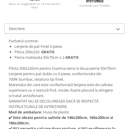
0731129023
Daca te razgandesti ai 14 zile pentru
Comanda prin Telefon
retur
Descriere
Pachetul contine:
Lenjerie de pat Finet 6 piese
Pilota 200x220-
GRATIS
Perna matlasata 50x70cm x 2-
GRATIS
Pilota 200x220cm pentru toamna-iarna si doua perne 50x70cm.
Lenjerie pentru pat dublu cu 6 piese, confectionata din
100% bumbac, tesatura tip finet.
Materialul din care este confectionată lenjeria este de calitate
superioara cu o textură fină, moale, foarte placută la atingere
si tratat antisifonare.
GARANTAT NU SE DECOLOREAZA DACĂ SE RESPECTĂ
INSTRUCȚIUNILE DE INTREȚINERE.
Mod de ambalare:
Husa de plastic
✔
️ Este ideala pentru saltele de 140x200cm, 160x200cm si
180x200cm.
✔
️ NU necesita calcare dupa spalare, si NU se sifoneaza la