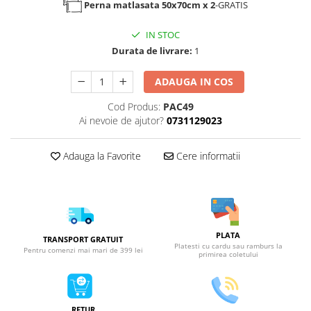
Perna matlasata 50x70cm
x 2
-GRATIS
IN STOC
Durata de livrare:
1
ADAUGA IN COS
Cod Produs:
PAC49
Ai nevoie de ajutor?
0731129023
Adauga la Favorite
Cere informatii
PLATA
TRANSPORT GRATUIT
Platesti cu cardu sau ramburs la
Pentru comenzi mai mari de 399 lei
primirea coletului
RETUR