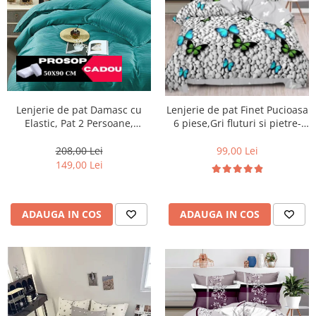
Lenjerie de pat Damasc cu
Lenjerie de pat Finet Pucioasa
Elastic, Pat 2 Persoane,
6 piese,Gri fluturi si pietre-
Turcoaz-DJ16
R224
208,00 Lei
99,00 Lei
149,00 Lei
ADAUGA IN COS
ADAUGA IN COS