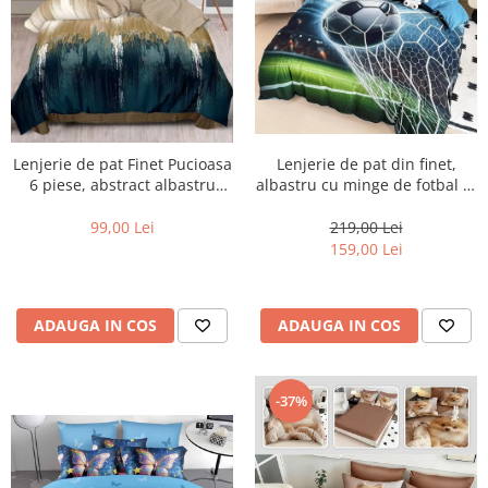
Lenjerie de pat din finet,
Lenjerie de pat Finet Pucioasa
albastru cu minge de fotbal în
6 piese, abstract albastru
plasă-LD40
auriu-R610
219,00 Lei
99,00 Lei
159,00 Lei
ADAUGA IN COS
ADAUGA IN COS
-37%