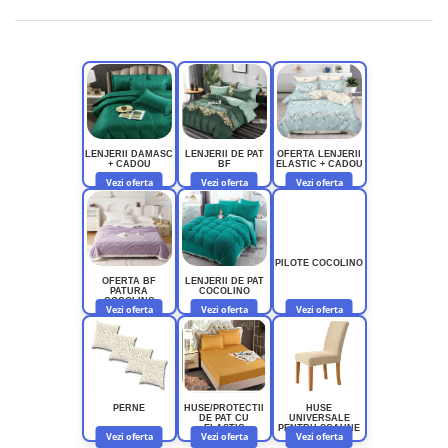
LENJERII DAMASC
LENJERII DE PAT
OFERTA LENJERII
+ CADOU
BF
ELASTIC + CADOU
Vezi oferta
Vezi oferta
Vezi oferta
PILOTE COCOLINO
OFERTA BF
LENJERII DE PAT
PATURA
COCOLINO
COCOLINO
Vezi oferta
Vezi oferta
Vezi oferta
PERNE
HUSE/PROTECTII
HUSE
DE PAT CU
UNIVERSALE
ELASTIC
PENTRU SCAUNE
Vezi oferta
Vezi oferta
Vezi oferta