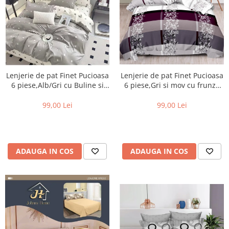
Lenjerie de pat Finet Pucioasa
Lenjerie de pat Finet Pucioasa
6 piese,Alb/Gri cu Buline si
6 piese,Gri si mov cu frunze
CIRESE-R535
stilizate-R393
99,00 Lei
99,00 Lei
ADAUGA IN COS
ADAUGA IN COS