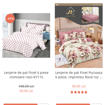
-47%
Lenjerie de pat Finet 6 piese
Lenjerie de pat Finet Pucioasa
inimioare rosii-KY115
6 piese, imprimeu floral roz și
crem-R626
188,00 Lei
99,00 Lei
99,00 Lei