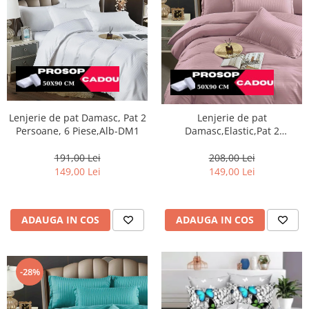
Lenjerie de pat Damasc, Pat 2
Lenjerie de pat
Persoane, 6 Piese,Alb-DM1
Damasc,Elastic,Pat 2
Persoane, 6 Piese,Roz prafuit-
DJ13
191,00 Lei
208,00 Lei
149,00 Lei
149,00 Lei
ADAUGA IN COS
ADAUGA IN COS
-28%