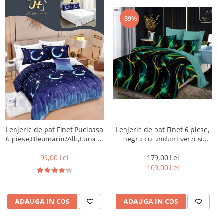
-39%
Lenjerie de pat Finet 6 piese,
Lenjerie de pat Finet Pucioasa
negru cu unduiri verzi si
6 piese,Bleumarin/Alb,Luna si
aurii-LP1041
stele -R256
179,00 Lei
99,00 Lei
109,00 Lei
ADAUGA IN COS
ADAUGA IN COS