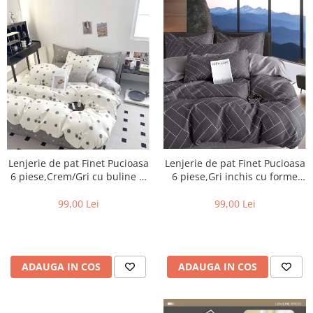
Lenjerie de pat Finet Pucioasa
Lenjerie de pat Finet Pucioasa
6 piese,Crem/Gri cu buline si
6 piese,Gri inchis cu forme
Cirese-R536
geometrice-R563
99,00 Lei
99,00 Lei
ADAUGA IN COS
ADAUGA IN COS