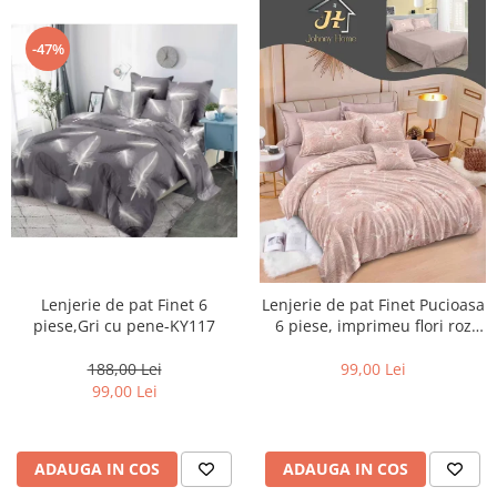
-47%
Lenjerie de pat Finet 6
Lenjerie de pat Finet Pucioasa
piese,Gri cu pene-KY117
6 piese, imprimeu flori roz
pudra-R645
188,00 Lei
99,00 Lei
99,00 Lei
ADAUGA IN COS
ADAUGA IN COS