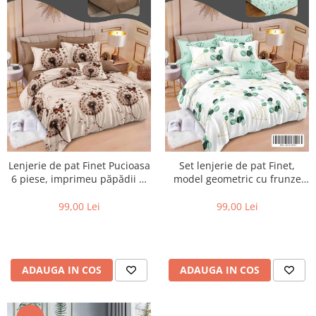
Lenjerie de pat Finet Pucioasa
Set lenjerie de pat Finet,
6 piese, imprimeu păpădii și
model geometric cu frunze
fluturi în nuanțe de bej și
verzi, 6 piese-R385
maro-R625
99,00 Lei
99,00 Lei
ADAUGA IN COS
ADAUGA IN COS