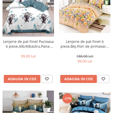
Lenjerie de pat Finet 6
Lenjerie de pat Finet Pucioasa
piese,Bej,Flori de primavara-
6 piese,Alb/Albastru,Pana-
KY83
R282
188,00 Lei
99,00 Lei
99,00 Lei
ADAUGA IN COS
ADAUGA IN COS
-27%