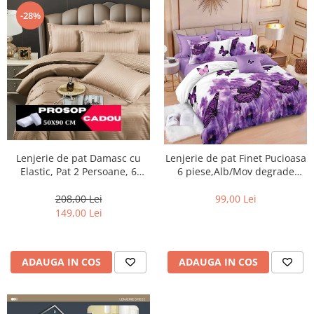
-28%
Lenjerie de pat Damasc cu
Lenjerie de pat Finet Pucioasa
Elastic, Pat 2 Persoane, 6
6 piese,Alb/Mov degrade
Piese,Crem inchis-DJ09
FLUTURE -R598
208,00 Lei
99,00 Lei
149,00 Lei
ADAUGA IN COS
ADAUGA IN COS