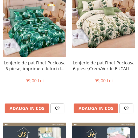
Lenjerie de pat Finet Pucioasa
Lenjerie de pat Finet Pucioasa
6 piese,Crem/Verde.EUCALIPT
6 piese, imprimeu fluturi de
-R596
smarald -R639
99,00 Lei
99,00 Lei
ADAUGA IN COS
ADAUGA IN COS