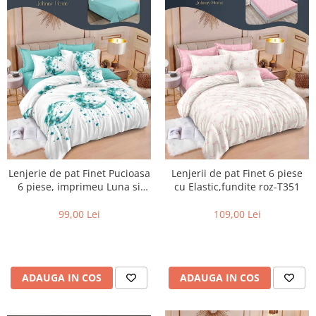
Lenjerie de pat Finet Pucioasa
Lenjerii de pat Finet 6 piese
6 piese, imprimeu Luna si
cu Elastic,fundite roz-T351
stele-R629
99,00 Lei
109,00 Lei
ADAUGA IN COS
ADAUGA IN COS