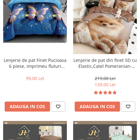
Lenjerie de pat Finet Pucioasa
Lenjerie de pat din finet 5D cu
6 piese, imprimeu fluturi
Elastic,Catel Pomeranian-
multicolori și stele pe un
BD10
fundal albastru-R614
99,00 Lei
219,00 Lei
139,00 Lei
ADAUGA IN COS
ADAUGA IN COS