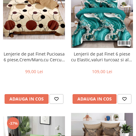
Lenjerie de pat Finet Pucioasa
Lenjerii de pat Finet 6 piese
6 piese,Crem/Maro,cu Cercuri
cu Elastic,valuri turcoaz si alb-
si buline-R369
T330
99,00 Lei
109,00 Lei
ADAUGA IN COS
ADAUGA IN COS
-37%