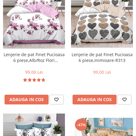
Lenjerie de pat Finet Pucioasa
Lenjerie de pat Finet Pucioasa
6 piese,Alb/Roz Flori
6 piese,Inimioare-R313
Magnolie-R394
99,00 Lei
99,00 Lei
ADAUGA IN COS
ADAUGA IN COS
-47%