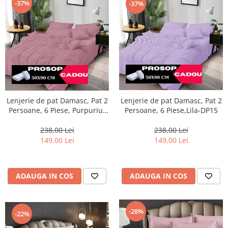
-37%
-37%
Lenjerie de pat Damasc, Pat 2
Lenjerie de pat Damasc, Pat 2
Persoane, 6 Piese, Purpuriu-
Persoane, 6 Piese,Lila-DP15
DP10
238,00 Lei
238,00 Lei
149,00 Lei
149,00 Lei
ADAUGA IN COS
ADAUGA IN COS
-28%
-22%