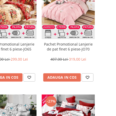
Promotional Lenjerie
Pachet Promotional Lenjerie
 finet 6 piese-JO65
de pat finet 6 piese-JO70
00 Lei
299,00 Lei
407,00 Lei
319,00 Lei
GA IN COS
ADAUGA IN COS
-27%