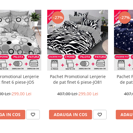
-27%
-27%
romotional Lenjerie
Pachet Promotional Lenjerie
Pachet 
 finet 6 piese-JO5
de pat finet 6 piese-JO81
de pat
00 Lei
299,00 Lei
407,00 Lei
299,00 Lei
407,
A IN COS
ADAUGA IN COS
ADAU