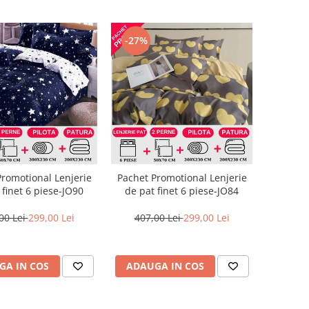
-27%
Promotional Lenjerie
Pachet Promotional Lenjerie
 finet 6 piese-JO90
de pat finet 6 piese-JO84
00 Lei
299,00 Lei
407,00 Lei
299,00 Lei
GA IN COS
ADAUGA IN COS