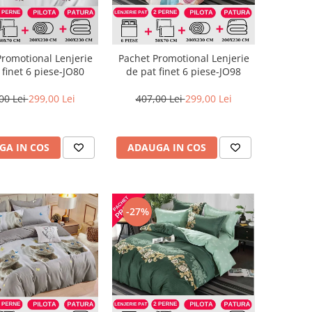
Promotional Lenjerie
Pachet Promotional Lenjerie
 finet 6 piese-JO80
de pat finet 6 piese-JO98
00 Lei
299,00 Lei
407,00 Lei
299,00 Lei
GA IN COS
ADAUGA IN COS
-27%