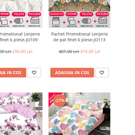
Promotional Lenjerie
Pachet Promotional Lenjerie
finet 6 piese-JO109
de pat finet 6 piese-JO113
00 Lei
299,00 Lei
407,00 Lei
319,00 Lei
GA IN COS
ADAUGA IN COS
-27%