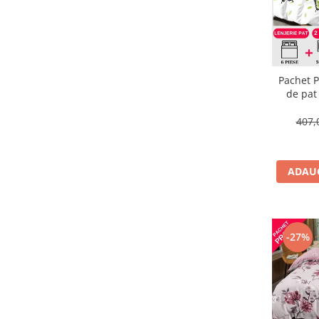
Pachet P
de pat
407,
ADAUG
-27%