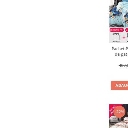
Pachet P
de pat
407,
ADAUG
-22%