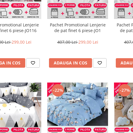
romotional Lenjerie
Pachet Promotional Lenjerie
Pachet 
finet 6 piese-JO116
de pat finet 6 piese-JO1
de pat
00 Lei
299,00 Lei
407,00 Lei
299,00 Lei
407,
A IN COS
ADAUGA IN COS
ADAU
-22%
-27%