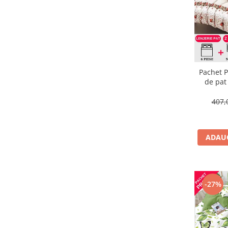
Pachet P
de pat
407,
ADAUG
-27%