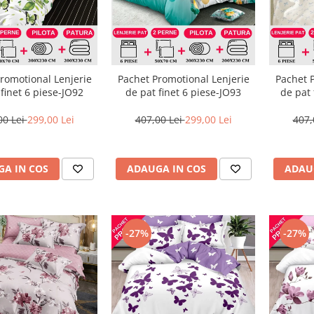
romotional Lenjerie
Pachet Promotional Lenjerie
Pachet 
 finet 6 piese-JO92
de pat finet 6 piese-JO93
de pat 
00 Lei
299,00 Lei
407,00 Lei
299,00 Lei
407,
A IN COS
ADAUGA IN COS
ADAU
-27%
-27%