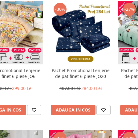
-30%
-27%
romotional Lenjerie
Pachet Promotional Lenjerie
Pachet 
 finet 6 piese-JO6
de pat finet 6 piese-JO20
de pat
00 Lei
299,00 Lei
407,00 Lei
284,00 Lei
407,
A IN COS
ADAUGA IN COS
ADAU