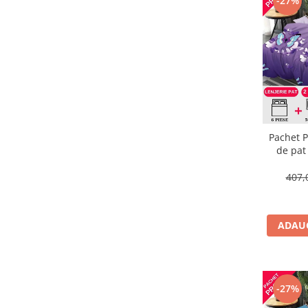
-27%
Pachet P
de pat
407,
ADAUG
-27%