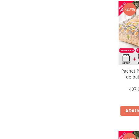
-27%
Pachet P
de pat
407,
ADAUG