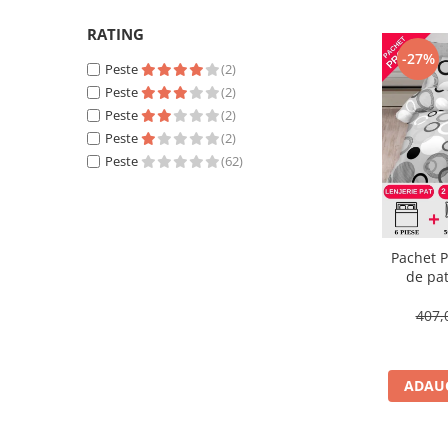
Lenjerii de pat Bumbac 100%
Lenjerii de pat Bumbac Poplin
RATING
-27%
Lenjerii de pat Catifea
Peste
(2)
Peste
(2)
Lenjerii de pat Damasc
Peste
(2)
Lenjerii de pat Finet + 2 Draperii
Peste
(2)
Lenjerii de pat Finet cu PLIURI
Peste
(62)
Lenjerii de pat finet Home
Lenjerii de pat Saten 4 piese cu
elastic
Pachet P
de pat
407,
ADAUG