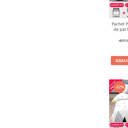
Pachet P
de pat 
407,
ADAUG
-22%