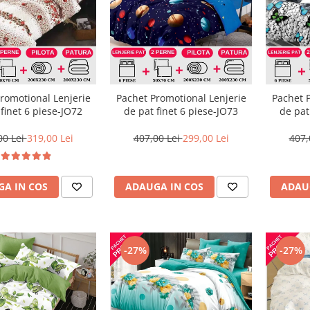
romotional Lenjerie
Pachet Promotional Lenjerie
Pachet 
 finet 6 piese-JO72
de pat finet 6 piese-JO73
de pat
00 Lei
319,00 Lei
407,00 Lei
299,00 Lei
407,
A IN COS
ADAUGA IN COS
ADAU
-27%
-27%