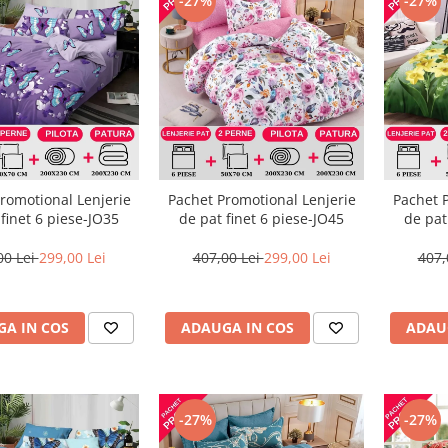
-27%
-27%
romotional Lenjerie
Pachet Promotional Lenjerie
Pachet 
 finet 6 piese-JO35
de pat finet 6 piese-JO45
de pat
00 Lei
299,00 Lei
407,00 Lei
299,00 Lei
407,
A IN COS
ADAUGA IN COS
ADAU
-27%
-27%