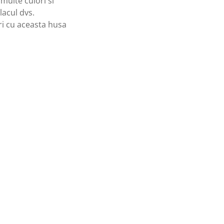
 multe culori si
placul dvs.
ri cu aceasta husa