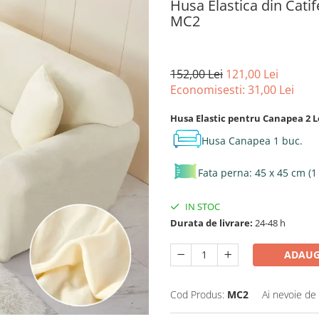
Husa Elastica din Cati
MC2
152,00 Lei
121,00 Lei
Economisesti:
31,00
Lei
Husa Elastic pentru Canapea 2 L
Husa Canapea 1 buc.
Fata perna: 45 x 45 cm (1
IN STOC
Durata de livrare:
24-48 h
ADAUG
Cod Produs:
MC2
Ai nevoie de 