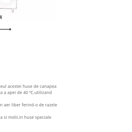
imeul acestei huse de canapea
 a apei de 40 ºC,utilizand
in aer liber ferind-o de razele
 si molii,in huse speciale