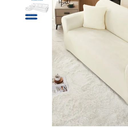
Lenjerii de pat Bumbac 100%
Lenjerii de pat Bumbac Poplin
Lenjerii de pat Catifea
Lenjerii de pat Damasc
Lenjerii de pat Finet + 2 Draperii
Lenjerii de pat Finet cu PLIURI
Lenjerii de pat finet Home
Lenjerii de pat Saten 4 piese cu
elastic