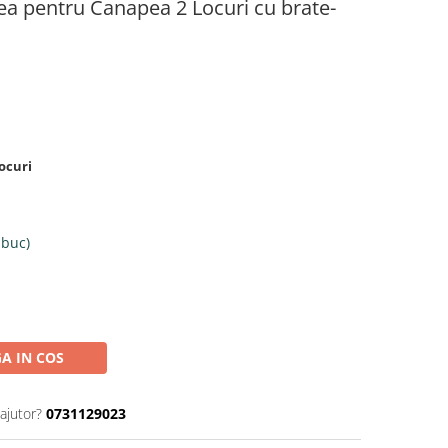
fea pentru Canapea 2 Locuri cu brate-
ocuri
 buc)
A IN COS
ajutor?
0731129023