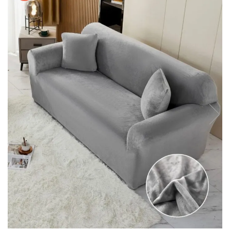
Lenjerii de pat Bumbac 100%
Lenjerii de pat Bumbac Poplin
Lenjerii de pat Catifea
Lenjerii de pat Damasc
Lenjerii de pat Finet + 2 Draperii
Lenjerii de pat Finet cu PLIURI
Lenjerii de pat finet Home
Lenjerii de pat Saten 4 piese cu
elastic