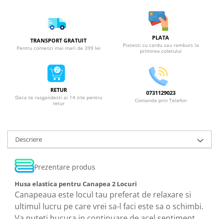
PLATA
TRANSPORT GRATUIT
Platesti cu cardu sau ramburs la
Pentru comenzi mai mari de 399 lei
primirea coletului
RETUR
0731129023
Daca te razgandesti ai 14 zile pentru
Comanda prin Telefon
retur
Descriere
Prezentare produs
Husa elastica pentru Canapea 2 Locuri
Canapeaua este locul tau preferat de relaxare si
ultimul lucru pe care vrei sa-l faci este sa o schimbi.
Va puteti bucura in continuare de acel sentiment