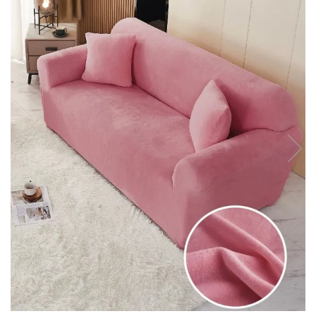
Lenjerii de pat Bumbac 100%
Lenjerii de pat Bumbac Poplin
Lenjerii de pat Catifea
Lenjerii de pat Damasc
Lenjerii de pat Finet + 2 Draperii
Lenjerii de pat Finet cu PLIURI
Lenjerii de pat finet Home
Lenjerii de pat Saten 4 piese cu
elastic