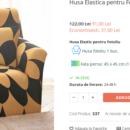
Husa Elastica pentru F
122,00 Lei
91,00 Lei
Economisesti:
31,00
Lei
Husa Elastic pentru Fotoliu
Husa fotoliu 1 buc.
Fata perna: 45 x 45 cm (1
IN STOC
Durata de livrare:
24-48 h
ADAUG
Cod Produs:
S37
Ai nevoie de a
Adauga la Favorite
Cere 