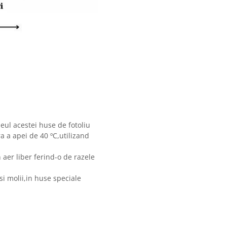
meul acestei huse de fotoliu
 a apei de 40 ºC,utilizand
n aer liber ferind-o de razele
si molii,in huse speciale