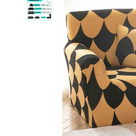
Lenjerii de pat Bumbac 100%
Lenjerii de pat Bumbac Poplin
Lenjerii de pat Catifea
Lenjerii de pat Damasc
Lenjerii de pat Finet + 2 Draperii
Lenjerii de pat Finet cu PLIURI
Lenjerii de pat finet Home
Lenjerii de pat Saten 4 piese cu
elastic