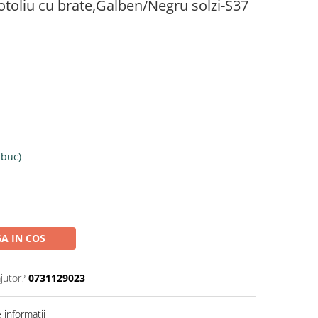
otoliu cu brate,Galben/Negru solzi-S37
 buc)
A IN COS
jutor?
0731129023
informatii