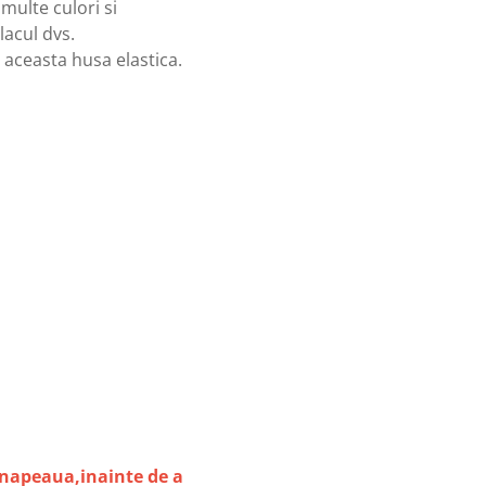
 multe culori si
placul dvs.
u aceasta husa elastica.
anapeaua,inainte de a