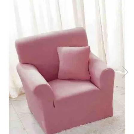
Lenjerii de pat Bumbac 100%
Lenjerii de pat Bumbac Poplin
Lenjerii de pat Catifea
Lenjerii de pat Damasc
Lenjerii de pat Finet + 2 Draperii
Lenjerii de pat Finet cu PLIURI
Lenjerii de pat finet Home
Lenjerii de pat Saten 4 piese cu
elastic