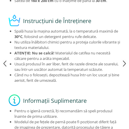
Saltea de
160 x 200 cm
cu o înălțime de până la
30 cm
.
Instrucțiuni de Întreținere
Spală husa la mașina automată, la o temperatură maximă de
30°C
, folosind un detergent pentru rufe delicate.
Nu utiliza înălbitori chimici pentru a proteja culorile vibrante și
textura materialului.
ATENȚIE: Nu se calcă!
Materialul de catifea nu necesită
călcare pentru a arăta impecabil.
Usucă produsul în aer liber, ferit de razele directe ale soarelui,
sau într-un uscător automat la temperaturi scăzute.
Când nu o folosești, depozitează husa într-un loc uscat și bine
aerisit, ferit de umezeală.
Informații Suplimentare
Pentru o igienă corectă, îți recomandăm să speli produsul
înainte de prima utilizare.
Modelul de pe fețele de pernă poate fi poziționat diferit față
de imaginea de prezentare, datorită procesului de tăiere a