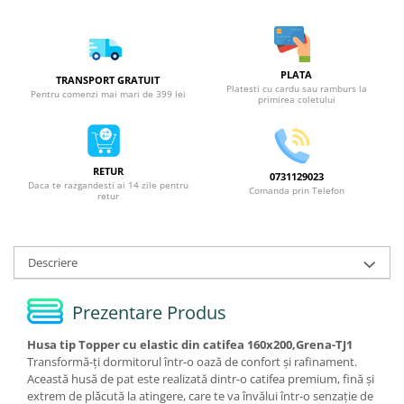
PLATA
TRANSPORT GRATUIT
Platesti cu cardu sau ramburs la
Pentru comenzi mai mari de 399 lei
primirea coletului
RETUR
0731129023
Daca te razgandesti ai 14 zile pentru
Comanda prin Telefon
retur
Descriere
Prezentare Produs
Husa tip Topper cu elastic din catifea 160x200,Grena-TJ1
Transformă-ți dormitorul într-o oază de confort și rafinament.
Această husă de pat este realizată dintr-o catifea premium, fină și
extrem de plăcută la atingere, care te va învălui într-o senzație de