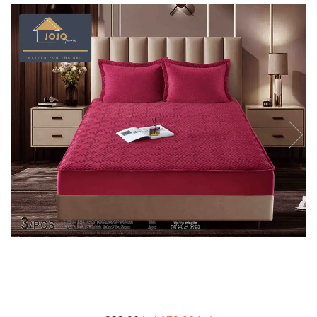
Lenjerii de pat Bumbac 100%
Lenjerii de pat Bumbac Poplin
Lenjerii de pat Catifea
Lenjerii de pat Damasc
Lenjerii de pat Finet + 2 Draperii
Lenjerii de pat Finet cu PLIURI
Lenjerii de pat finet Home
Lenjerii de pat Saten 4 piese cu
elastic