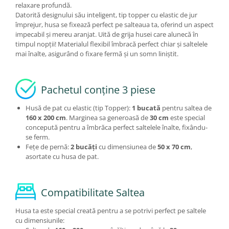
relaxare profundă.
Datorită designului său inteligent, tip topper cu elastic de jur
împrejur, husa se fixează perfect pe salteaua ta, oferind un aspect
impecabil și mereu aranjat. Uită de grija husei care alunecă în
timpul nopții! Materialul flexibil îmbracă perfect chiar și saltelele
mai înalte, asigurând o fixare fermă și un somn liniștit.
Pachetul conține 3 piese
Husă de pat cu elastic (tip Topper):
1 bucată
pentru saltea de
160 x 200 cm
. Marginea sa generoasă de
30 cm
este special
concepută pentru a îmbrăca perfect saltelele înalte, fixându-
se ferm.
Fețe de pernă:
2 bucăți
cu dimensiunea de
50 x 70 cm
,
asortate cu husa de pat.
Compatibilitate Saltea
Husa ta este special creată pentru a se potrivi perfect pe saltele
cu dimensiunile: