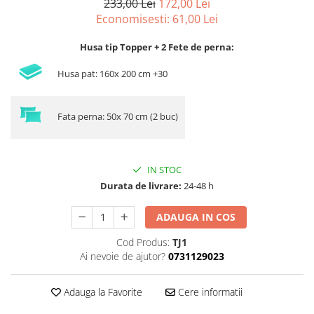
233,00 Lei
172,00 Lei
Economisesti:
61,00
Lei
Husa tip Topper + 2 Fete de perna:
Husa pat: 160x 200 cm +30
Fata perna: 50x 70 cm (2 buc)
IN STOC
Durata de livrare:
24-48 h
ADAUGA IN COS
Cod Produs:
TJ1
Ai nevoie de ajutor?
0731129023
Adauga la Favorite
Cere informatii