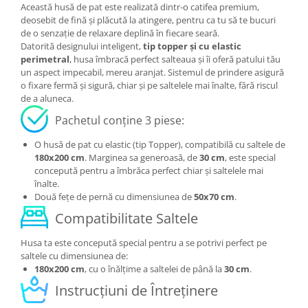
Această husă de pat este realizată dintr-o catifea premium,
deosebit de fină și plăcută la atingere, pentru ca tu să te bucuri
de o senzație de relaxare deplină în fiecare seară.
Datorită designului inteligent,
tip topper și cu elastic
perimetral
, husa îmbracă perfect salteaua și îi oferă patului tău
un aspect impecabil, mereu aranjat. Sistemul de prindere asigură
o fixare fermă și sigură, chiar și pe saltelele mai înalte, fără riscul
de a aluneca.
Pachetul conține 3 piese:
O husă de pat cu elastic (tip Topper), compatibilă cu saltele de
180x200 cm
. Marginea sa generoasă, de
30 cm
, este special
concepută pentru a îmbrăca perfect chiar și saltelele mai
înalte.
Două fețe de pernă cu dimensiunea de
50x70 cm
.
Compatibilitate Saltele
Husa ta este concepută special pentru a se potrivi perfect pe
saltele cu dimensiunea de:
180x200 cm
, cu o înălțime a saltelei de până la
30 cm
.
Instrucțiuni de Întreținere