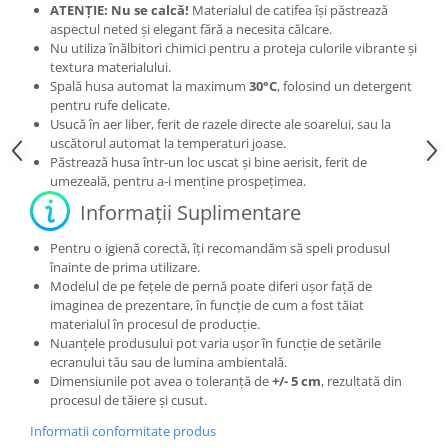
ATENȚIE: Nu se calcă!
Materialul de catifea își păstrează
aspectul neted și elegant fără a necesita călcare.
Nu utiliza înălbitori chimici pentru a proteja culorile vibrante și
textura materialului.
Spală husa automat la maximum
30°C
, folosind un detergent
pentru rufe delicate.
Usucă în aer liber, ferit de razele directe ale soarelui, sau la
uscătorul automat la temperaturi joase.
Păstrează husa într-un loc uscat și bine aerisit, ferit de
umezeală, pentru a-i menține prospețimea.
Informații Suplimentare
Pentru o igienă corectă, îți recomandăm să speli produsul
înainte de prima utilizare.
Modelul de pe fețele de pernă poate diferi ușor față de
imaginea de prezentare, în funcție de cum a fost tăiat
materialul în procesul de producție.
Nuanțele produsului pot varia ușor în funcție de setările
ecranului tău sau de lumina ambientală.
Dimensiunile pot avea o toleranță de
+/- 5 cm
, rezultată din
procesul de tăiere și cusut.
Informatii conformitate produs