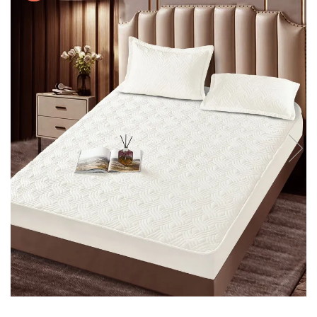
Lenjerii de pat Bumbac 100%
Lenjerii de pat Bumbac Poplin
Lenjerii de pat Catifea
Lenjerii de pat Damasc
Lenjerii de pat Finet + 2 Draperii
Lenjerii de pat Finet cu PLIURI
Lenjerii de pat finet Home
Lenjerii de pat Saten 4 piese cu
elastic