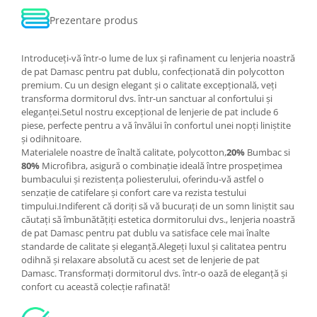
Prezentare produs
Introduceți-vă într-o lume de lux și rafinament cu lenjeria noastră
de pat Damasc pentru pat dublu, confecționată din polycotton
premium. Cu un design elegant și o calitate excepțională, veți
transforma dormitorul dvs. într-un sanctuar al confortului și
eleganței.Setul nostru excepțional de lenjerie de pat include 6
piese, perfecte pentru a vă învălui în confortul unei nopți liniștite
și odihnitoare.
Materialele noastre de înaltă calitate, polycotton,
20%
Bumbac si
80%
Microfibra, asigură o combinație ideală între prospețimea
bumbacului și rezistența poliesterului, oferindu-vă astfel o
senzație de catifelare și confort care va rezista testului
timpului.Indiferent că doriți să vă bucurați de un somn liniștit sau
căutați să îmbunătățiți estetica dormitorului dvs., lenjeria noastră
de pat Damasc pentru pat dublu va satisface cele mai înalte
standarde de calitate și eleganță.Alegeți luxul și calitatea pentru
odihnă și relaxare absolută cu acest set de lenjerie de pat
Damasc. Transformați dormitorul dvs. într-o oază de eleganță și
confort cu această colecție rafinată!