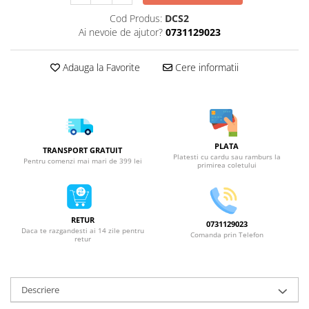
Cod Produs:
DCS2
Ai nevoie de ajutor?
0731129023
Adauga la Favorite
Cere informatii
PLATA
TRANSPORT GRATUIT
Platesti cu cardu sau ramburs la
Pentru comenzi mai mari de 399 lei
primirea coletului
RETUR
0731129023
Daca te razgandesti ai 14 zile pentru
Comanda prin Telefon
retur
Descriere