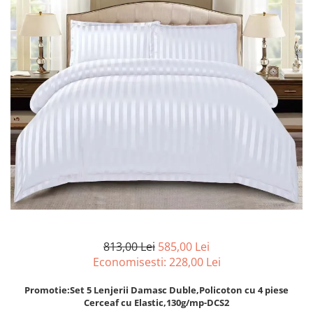
Lenjerii de pat Bumbac 100%
Lenjerii de pat Bumbac Poplin
Lenjerii de pat Catifea
Lenjerii de pat Damasc
Lenjerii de pat Finet + 2 Draperii
Lenjerii de pat Finet cu PLIURI
Lenjerii de pat finet Home
Lenjerii de pat Saten 4 piese cu
elastic
813,00 Lei
585,00 Lei
Economisesti:
228,00
Lei
Promotie:Set 5 Lenjerii Damasc Duble,Policoton cu 4 piese
Cerceaf cu Elastic,130g/mp-DCS2