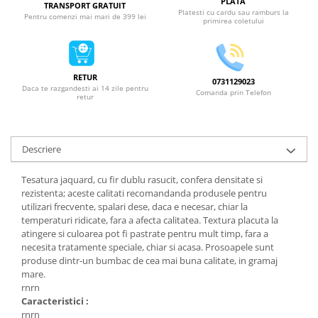
PLATA
TRANSPORT GRATUIT
Platesti cu cardu sau ramburs la
Pentru comenzi mai mari de 399 lei
primirea coletului
RETUR
0731129023
Daca te razgandesti ai 14 zile pentru
Comanda prin Telefon
retur
Descriere
Tesatura jaquard, cu fir dublu rasucit, confera densitate si
rezistenta; aceste calitati recomandanda produsele pentru
utilizari frecvente, spalari dese, daca e necesar, chiar la
temperaturi ridicate, fara a afecta calitatea. Textura placuta la
atingere si culoarea pot fi pastrate pentru mult timp, fara a
necesita tratamente speciale, chiar si acasa. Prosoapele sunt
produse dintr-un bumbac de cea mai buna calitate, in gramaj
mare.
rnrn
Caracteristici :
rnrn