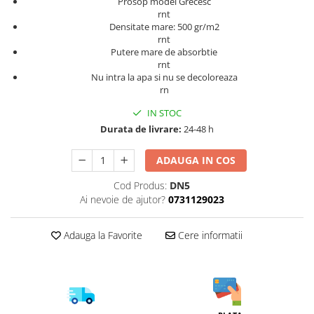
Prosop model Grecesc
rnt
Densitate mare: 500 gr/m2
rnt
Putere mare de absorbtie
rnt
Nu intra la apa si nu se decoloreaza
rn
IN STOC
Durata de livrare:
24-48 h
ADAUGA IN COS
Cod Produs:
DN5
Ai nevoie de ajutor?
0731129023
Adauga la Favorite
Cere informatii