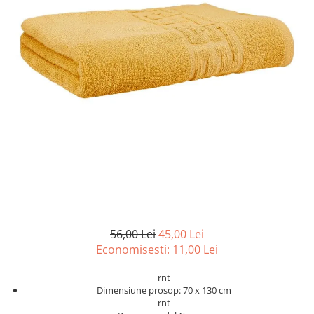
Lenjerii de pat Bumbac 100%
Lenjerii de pat Bumbac Poplin
Lenjerii de pat Catifea
Lenjerii de pat Damasc
Lenjerii de pat Finet + 2 Draperii
Lenjerii de pat Finet cu PLIURI
Lenjerii de pat finet Home
Lenjerii de pat Saten 4 piese cu
elastic
56,00 Lei
45,00 Lei
Economisesti:
11,00
Lei
rnt
Dimensiune prosop: 70 x 130 cm
rnt